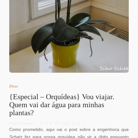
Dicas
{Especial – Orquídeas} Vou viajar.
Quem vai dar água para minhas
plantas?
Letícia Diethelm
0
3 min
Como prometido, aqui vai o post sobre a engenhoca que
Schatz
fez para nossa orquídea não vir a óbito enquanto