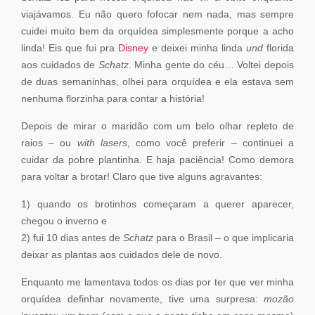
viajávamos. Eu não quero fofocar nem nada, mas sempre
cuidei muito bem da orquídea simplesmente porque a acho
linda! Eis que fui pra
Disney
e deixei minha linda
und
florida
aos cuidados de
Schatz
. Minha gente do céu… Voltei depois
de duas semaninhas, olhei para orquídea e ela estava sem
nenhuma florzinha para contar a história!
Depois de mirar o maridão com um belo olhar repleto de
raios – ou
with lasers
, como você preferir – continuei a
cuidar da pobre plantinha. E haja paciência! Como demora
para voltar a brotar! Claro que tive alguns agravantes:
1) quando os brotinhos começaram a querer aparecer,
chegou o inverno e
2) fui 10 dias antes de
Schatz
para o Brasil – o que implicaria
deixar as plantas aos cuidados dele de novo.
Enquanto me lamentava todos os dias por ter que ver minha
orquídea definhar novamente, tive uma surpresa:
mozão