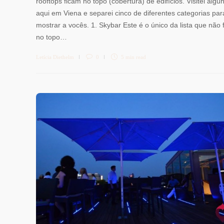
rooftops ficam no topo (cobertura) de edifícios. Visitei algu
aqui em Viena e separei cinco de diferentes categorias par
mostrar a vocês. 1. Skybar Este é o único da lista que não 
no topo…
Letícia Diethelm
0
5 min
read