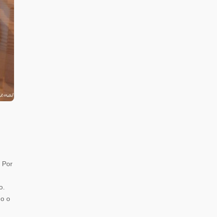
 Por
o.
do o