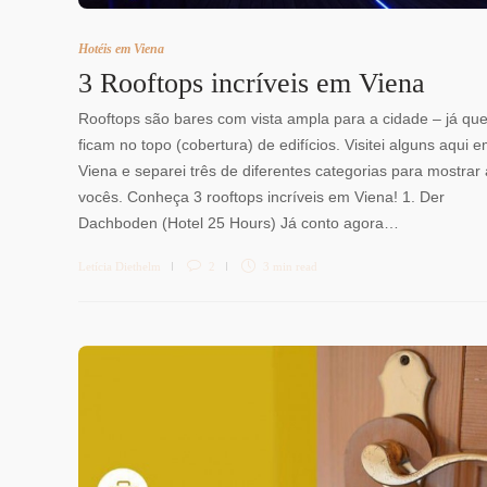
Hotéis em Viena
3 Rooftops incríveis em Viena
Rooftops são bares com vista ampla para a cidade – já qu
ficam no topo (cobertura) de edifícios. Visitei alguns aqui 
Viena e separei três de diferentes categorias para mostrar 
vocês. Conheça 3 rooftops incríveis em Viena! 1. Der
Dachboden (Hotel 25 Hours) Já conto agora…
Letícia Diethelm
2
3 min
read