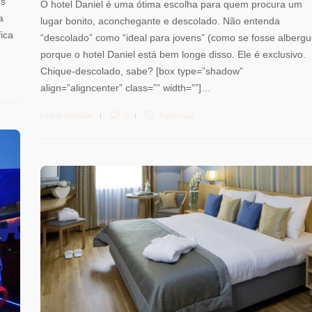
ns
O hotel Daniel é uma ótima escolha para quem procura um
a
lugar bonito, aconchegante e descolado. Não entenda
fica
“descolado” como “ideal para jovens” (como se fosse albergu
porque o hotel Daniel está bem longe disso. Ele é exclusivo.
Chique-descolado, sabe? [box type=”shadow”
align=”aligncenter” class=”” width=””]…
Letícia Diethelm
2
3 min
read