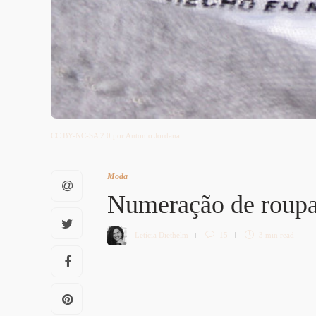
CC BY-NC-SA 2.0 por Antonio Jordana
Moda
Numeração de roupa
Letícia Diethelm
15
3 min
read