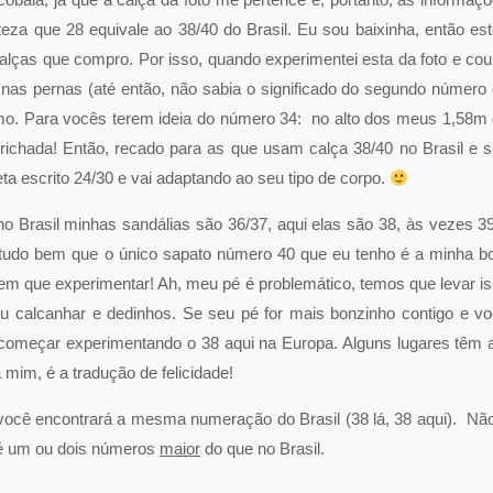
eza que 28 equivale ao 38/40 do Brasil. Eu sou baixinha, então es
alças que compro. Por isso, quando experimentei esta da foto e co
nas pernas (até então, não sabia o significado do segundo número
smo. Para vocês terem ideia do número 34: no alto dos meus 1,58m
prichada! Então, recado para as que usam calça 38/40 no Brasil e 
ta escrito 24/30 e vai adaptando ao seu tipo de corpo.
no Brasil minhas sandálias são 36/37, aqui elas são 38, às vezes 3
tudo bem que o único sapato número 40 que eu tenho é a minha b
tem que experimentar! Ah, meu pé é problemático, temos que levar i
calcanhar e dedinhos. Se seu pé for mais bonzinho contigo e v
começar experimentando o 38 aqui na Europa. Alguns lugares têm 
mim, é a tradução de felicidade!
 você encontrará a mesma numeração do Brasil (38 lá, 38 aqui). Nã
 é um ou dois números
maior
do que no Brasil.