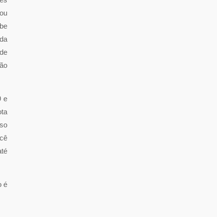
tou
ube
 da
 de
são
9 e
ota
sso
ocê
até
o é