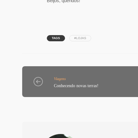
Beijos, queridos!
TAGS
#LOJAS
Viagens
Conhecendo novas terras!