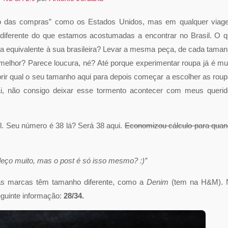
o das compras” como os Estados Unidos, mas em qualquer viag
 diferente do que estamos acostumadas a encontrar no Brasil. O 
a equivalente à sua brasileira? Levar a mesma peça, de cada tama
a melhor? Parece loucura, né? Até porque experimentar roupa já é mu
cobrir qual o seu tamanho aqui para depois começar a escolher as rou
i, não consigo deixar esse tormento acontecer com meus queri
. Seu número é 38 lá? Será 38 aqui.
Economizou cálculo para qua
deço muito, mas o post é só isso mesmo? :)”
as marcas têm tamanho diferente, como a
Denim
(tem na H&M). 
seguinte informação:
28/34.