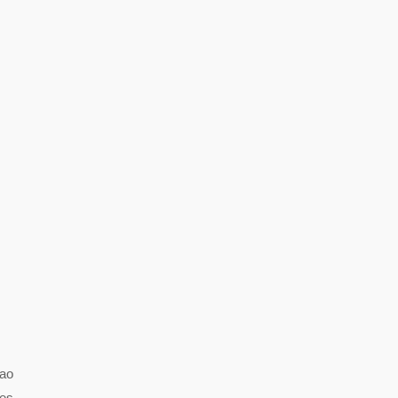
ao
ões