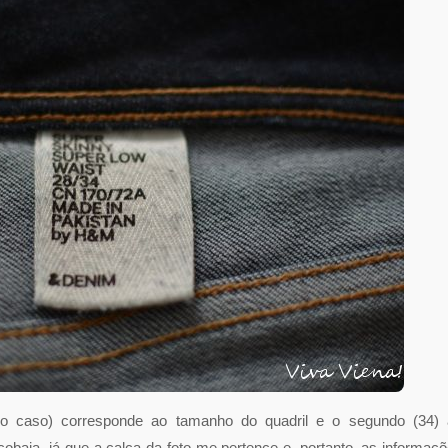
no caso) corresponde ao tamanho do quadril e o segundo (34) 
aia, já que a calça da foto me pertence e, portanto, as informaç