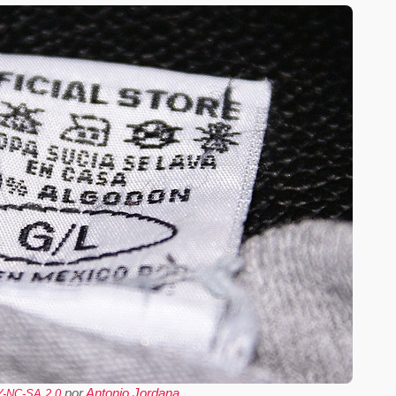
por
Antonio Jordana
-NC-SA 2.0