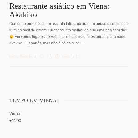
Restaurante asiático em Viena:
Akakiko
Conforme prometido, um assunto feliz para tirar um pouco o sentimento
ruim do post de ontem. Quer assunto melhor do que uma boa comida?
Em vários lugares de Viena têm filiais de um restaurante chamado
Akakiko. É japonês, mas não é só de sushi…
Letícia Diethelm
2
3 min
TEMPO EM VIENA:
Viena
+
11°
C