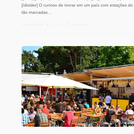
[/divider] O curioso de morar em um país com estações do
tão marcadas…
Letícia Diethelm
0
6 min
read