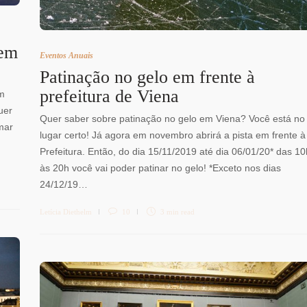
 em
Eventos Anuais
Patinação no gelo em frente à
prefeitura de Viena
em
uer
Quer saber sobre patinação no gelo em Viena? Você está no
mar
lugar certo! Já agora em novembro abrirá a pista em frente à
Prefeitura. Então, do dia 15/11/2019 até dia 06/01/20* das 10
às 20h você vai poder patinar no gelo! *Exceto nos dias
24/12/19…
Letícia Diethelm
10
3 min
read