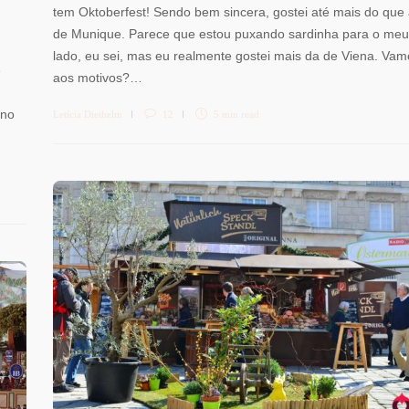
tem Oktoberfest! Sendo bem sincera, gostei até mais do que
de Munique. Parece que estou puxando sardinha para o meu
lado, eu sei, mas eu realmente gostei mais da de Viena. Vam
e
aos motivos?…
ano
Letícia Diethelm
12
5 min
read