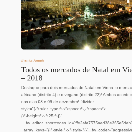
Eventos Anuais
Todos os mercados de Natal em Vi
– 2018
Destaque para dois mercados de Natal em Viena: o merca
africano (distrito 4) e o vegano (distrito 22)! Ambos aconte
nos dias 08 e 09 de dezembro! [divider
style=”{‹²›ruler_type‹²›:‹²›space‹²›,‹²›space‹²›:
{‹²›height‹²›:‹²›25‹²›}}”
__fw_editor_shortcodes_id=”ffe2afa7575aed38e365e5dab
_array_keys=”{‹²›style‹²›:‹²›style‹²›}” _fw_coder=”aggressiv