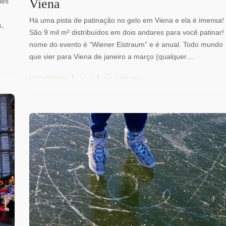
Viena
les
Há uma pista de patinação no gelo em Viena e ela é imensa!
s,
São 9 mil m² distribuídos em dois andares para você patinar! 
nome do evento é “Wiener Eistraum” e é anual. Todo mundo
que vier para Viena de janeiro a março (qualquer…
Letícia Diethelm
4
2 min
read