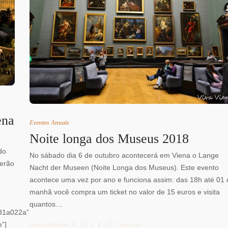
ena
Eventos Anuais
Noite longa dos Museus 2018
do
No sábado dia 6 de outubro acontecerá em Viena o Lange
cerão
Nacht der Museen (Noite Longa dos Museus). Este evento
acontece uma vez por ano e funciona assim: das 18h até 01 
manhã você compra um ticket no valor de 15 euros e visita
quantos…
31a022a”
e”]
Letícia Diethelm
5
5 min
read