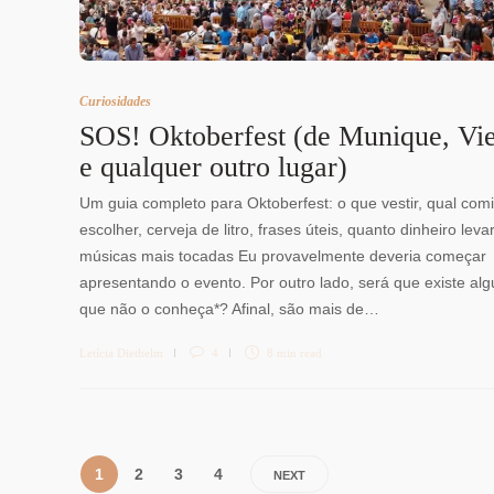
Curiosidades
SOS! Oktoberfest (de Munique, Vi
e qualquer outro lugar)
Um guia completo para Oktoberfest: o que vestir, qual com
escolher, cerveja de litro, frases úteis, quanto dinheiro leva
músicas mais tocadas Eu provavelmente deveria começar
apresentando o evento. Por outro lado, será que existe al
que não o conheça*? Afinal, são mais de…
Letícia Diethelm
4
8 min
read
1
2
3
4
NEXT