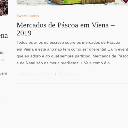
Eventos Anuais
Mercados de Páscoa em Viena –
2019
ena
Todos os anos eu escrevo sobre os mercados de Páscoa
em Viena e este ano não tem como ser diferente! É um even
ida
que eu adoro e do qual sempre participo. Mercados de Pásc
r e
e de Natal são os meus prediletos! + Veja como é o…
guém
Letícia Diethelm
3
2 min
read