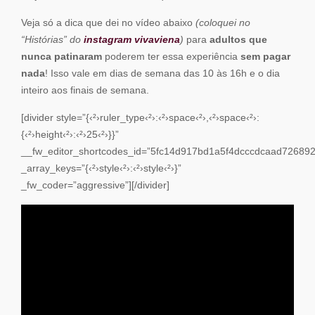
Veja só a dica que dei no vídeo abaixo
(coloquei no
“Histórias” do
instagram vivaviena
)
para
adultos que
nunca patinaram
poderem ter essa experiência
sem pagar
nada
! Isso vale em dias de semana das 10 às 16h e o dia
inteiro aos finais de semana.
[divider style=”{‹²›ruler_type‹²›:‹²›space‹²›,‹²›space‹²›:
{‹²›height‹²›:‹²›25‹²›}}”
__fw_editor_shortcodes_id=”5fc14d917bd1a5f4dcccdcaad726892
_array_keys=”{‹²›style‹²›:‹²›style‹²›}”
_fw_coder=”aggressive”][/divider]