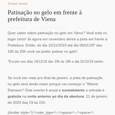
Eventos Anuais
Patinação no gelo em frente à
prefeitura de Viena
Letícia Diethelm
10
3 min
Quer saber sobre patinação no gelo em Viena? Você está no
lugar certo! Já agora em novembro abrirá a pista em frente à
Prefeitura. Então, do dia 15/11/2019 até dia 06/01/20* das
10h às 20h você vai poder patinar no gelo!
*Exceto nos dias 24/12/19 das 10h às 18h e dia 31/12/19 inteiro.
Se você vier mais pro final de janeiro, a pista de patinação
no gelo será ainda maior porque vai começar o “Wiener
Eistraum”! Este evento é anual e
normalmente
a entrada é
gratuita
na
noite anterior ao dia da abertura
: 21 de janeiro
de 2020 das 19 às 22h.
[divider style=”{‹²›ruler_type‹²›:‹²›space‹²›,‹²›space‹²›: