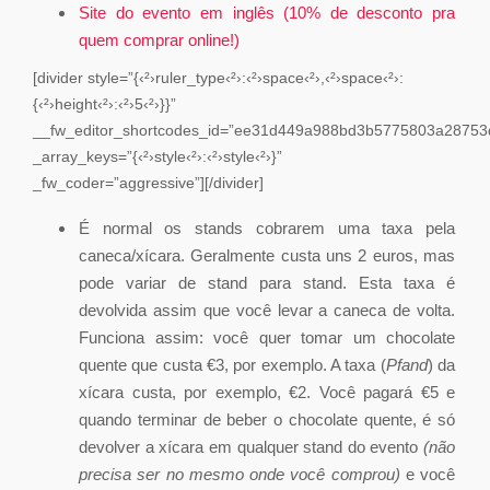
Site do evento em inglês (10% de desconto pra
quem comprar online!)
[divider style=”{‹²›ruler_type‹²›:‹²›space‹²›,‹²›space‹²›:
{‹²›height‹²›:‹²›5‹²›}}”
__fw_editor_shortcodes_id=”ee31d449a988bd3b5775803a28753
_array_keys=”{‹²›style‹²›:‹²›style‹²›}”
_fw_coder=”aggressive”][/divider]
É normal os stands cobrarem uma taxa pela
caneca/xícara. Geralmente custa uns 2 euros, mas
pode variar de stand para stand. Esta taxa é
devolvida assim que você levar a caneca de volta.
Funciona assim: você quer tomar um chocolate
quente que custa €3, por exemplo. A taxa (
Pfand
) da
xícara custa, por exemplo, €2. Você pagará €5 e
quando terminar de beber o chocolate quente, é só
devolver a xícara em qualquer stand do evento
(não
precisa ser no mesmo onde você comprou)
e você