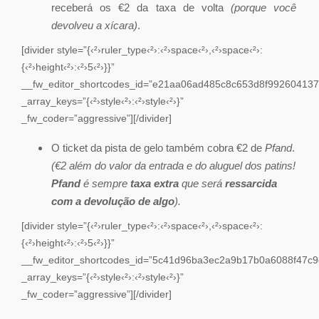
receberá os €2 da taxa de volta
(porque você
devolveu a xícara)
.
[divider style=”{‹²›ruler_type‹²›:‹²›space‹²›,‹²›space‹²›:
{‹²›height‹²›:‹²›5‹²›}}”
__fw_editor_shortcodes_id=”e21aa06ad485c8c653d8f992604137
_array_keys=”{‹²›style‹²›:‹²›style‹²›}”
_fw_coder=”aggressive”][/divider]
O ticket da pista de gelo também cobra €2 de
Pfand
.
(€2 além do valor da entrada e do aluguel dos patins!
Pfand
é sempre
taxa extra
que será
ressarcida
com a devolução de algo
).
[divider style=”{‹²›ruler_type‹²›:‹²›space‹²›,‹²›space‹²›:
{‹²›height‹²›:‹²›5‹²›}}”
__fw_editor_shortcodes_id=”5c41d96ba3ec2a9b17b0a6088f47c9
_array_keys=”{‹²›style‹²›:‹²›style‹²›}”
_fw_coder=”aggressive”][/divider]