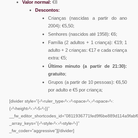
Valor normal:
€8
Descontos:
Crianças (nascidas a partir do ano
2004): €5,50;
Senhores (nascidos até 1958): €6;
Família (2 adultos + 1 criança): €19; 1
adulto + 2 crianças: €17 e cada criança
extra: €5;
Último minuto (a partir de 21:30):
gratuito
;
Grupos (a partir de 10 pessoas): €6,50
por adulto e €5 por criança;
[divider style=”{‹²›ruler_type‹²›:‹²›space‹²›,‹²›space‹²›:
{‹²›height‹²›:‹²›5‹²›}}”
__fw_editor_shortcodes_id=”0811936771fed9f6be889d114a9fabf
_array_keys=”{‹²›style‹²›:‹²›style‹²›}”
_fw_coder=”aggressive”][/divider]