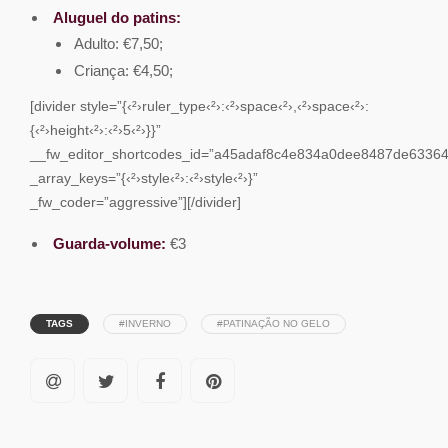
Aluguel do patins:
Adulto: €7,50;
Criança: €4,50;
[divider style=”{‹²›ruler_type‹²›:‹²›space‹²›,‹²›space‹²›:
{‹²›height‹²›:‹²›5‹²›}}”
__fw_editor_shortcodes_id=”a45adaf8c4e834a0dee8487de63364
_array_keys=”{‹²›style‹²›:‹²›style‹²›}”
_fw_coder=”aggressive”][/divider]
Guarda-volume:
€3
TAGS
#INVERNO
#PATINAÇÃO NO GELO