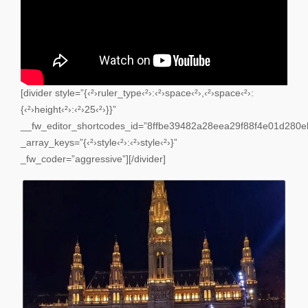
[divider style=”{‹²›ruler_type‹²›:‹²›space‹²›,‹²›space‹²›:
{‹²›height‹²›:‹²›25‹²›}}”
__fw_editor_shortcodes_id=”8ffbe39482a28eea29f88f4e01d280e
_array_keys=”{‹²›style‹²›:‹²›style‹²›}”
_fw_coder=”aggressive”][/divider]