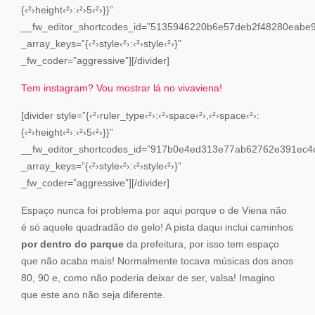
{‹²›height‹²›:‹²›5‹²›}}”
__fw_editor_shortcodes_id=”5135946220b6e57deb2f48280eabe
_array_keys=”{‹²›style‹²›:‹²›style‹²›}”
_fw_coder=”aggressive”][/divider]
Tem instagram? Vou mostrar lá no vivaviena!
[divider style=”{‹²›ruler_type‹²›:‹²›space‹²›,‹²›space‹²›:
{‹²›height‹²›:‹²›5‹²›}}”
__fw_editor_shortcodes_id=”917b0e4ed313e77ab62762e391ec4
_array_keys=”{‹²›style‹²›:‹²›style‹²›}”
_fw_coder=”aggressive”][/divider]
Espaço nunca foi problema por aqui porque o de Viena não
é só aquele quadradão de gelo! A pista daqui inclui caminhos
por dentro do parque
da prefeitura, por isso tem espaço
que não acaba mais! Normalmente tocava músicas dos anos
80, 90 e, como não poderia deixar de ser, valsa! Imagino
que este ano não seja diferente.