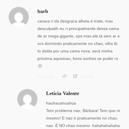
barb
caraca ri da desgraca alheia é triste, mas
desculpaêh eu ri principalmente dessa cama
de ar mega-gigante, ops mas ela tá sem ar e
vcs dormindo praticamente no chao, olha tb
to doida por uma cama nova, será minha
próxima aquisicao, bons sonhos se puder rs
:O
14 anos ago
Responder
Letícia Valente
hauhauahuahua
Tem problema nao, Bárbara! Tem que rir
mesmo! E nao é praticamente no chao,
nao. É NO chao mesmo. hahahahahaha