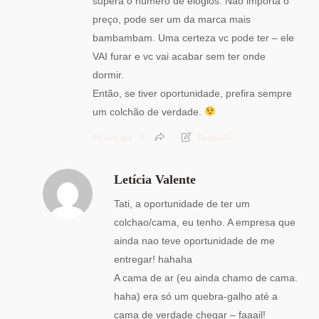
supera o número de elogios. Não importa o
preço, pode ser um da marca mais
bambambam. Uma certeza vc pode ter – ele
VAI furar e vc vai acabar sem ter onde
dormir.
Então, se tiver oportunidade, prefira sempre
um colchão de verdade.
14 anos ago
Responder
Letícia Valente
Tati, a oportunidade de ter um
colchao/cama, eu tenho. A empresa que
ainda nao teve oportunidade de me
entregar! hahaha
A cama de ar (eu ainda chamo de cama.
haha) era só um quebra-galho até a
cama de verdade chegar – faaail!