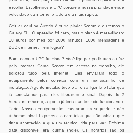
para você, mas preço não vai ser o primordial para a sua
escolha. Escolhemos a UPC porque a nossa prioridade era a
velocidade da internet e a dela é a mais rápida.
Celular aqui na Áustria é outra piada:
Schatz
e eu temos o
Galaxy SIII. O aparelho foi caro, mas o plano é maravilhoso:
10 euros por mês por 2000 minutos, 1000 mensagens e
2GB de internet. Tem lógica?
Bom, como a UPC funciona? Você liga par pedir tudo ou faz
pela internet. Como
Schatz
tem acesso no trabalho, ele
solicitou tudo pela internet. Eles enviaram todo o
equipamento pelos correios com um manualzinho de
instalação. A gente instalou tudo e aí é só ligar lá e falar que
já conectamos para eles liberarem o sinal. Depois de 2
horas, no máximo, a gente já teria que ter tudo funcionando.
Teria! Nossos equipamentos chegaram na segunda e não
tínhamos sinal. Ligamos e o cara falou que não sabia o que
tinha acontecido e que um técnico viria para ver. Próxima
data disponível era quinta (hoje). Os horários são os