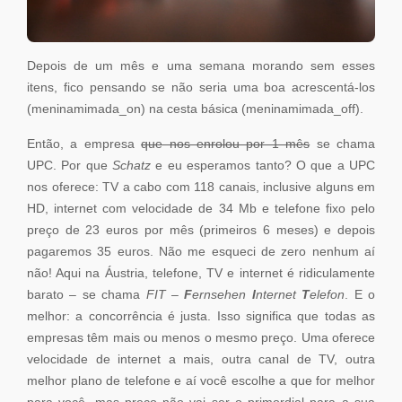
Depois de um mês e uma semana morando sem esses
itens, fico pensando se não seria uma boa acrescentá-los
(meninamimada_on) na cesta básica (meninamimada_off).
Então, a empresa
que nos enrolou por 1 mês
se chama
UPC. Por que
Schatz
e eu esperamos tanto? O que a UPC
nos oferece: TV a cabo com 118 canais, inclusive alguns em
HD, internet com velocidade de 34 Mb e telefone fixo pelo
preço de 23 euros por mês (primeiros 6 meses) e depois
pagaremos 35 euros. Não me esqueci de zero nenhum aí
não! Aqui na Áustria, telefone, TV e internet é ridiculamente
barato – se chama
FIT –
F
ernsehen
I
nternet
T
elefon
. E o
melhor: a concorrência é justa. Isso significa que todas as
empresas têm mais ou menos o mesmo preço. Uma oferece
velocidade de internet a mais, outra canal de TV, outra
melhor plano de telefone e aí você escolhe a que for melhor