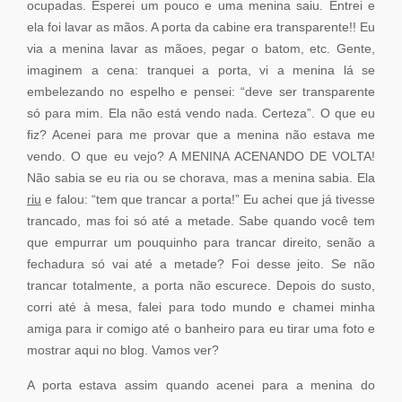
ocupadas. Esperei um pouco e uma menina saiu. Entrei e
ela foi lavar as mãos. A porta da cabine era transparente!! Eu
via a menina lavar as mãoes, pegar o batom, etc. Gente,
imaginem a cena: tranquei a porta, vi a menina lá se
embelezando no espelho e pensei: “deve ser transparente
só para mim. Ela não está vendo nada. Certeza”. O que eu
fiz? Acenei para me provar que a menina não estava me
vendo. O que eu vejo? A MENINA ACENANDO DE VOLTA!
Não sabia se eu ria ou se chorava, mas a menina sabia. Ela
riu
e falou: “tem que trancar a porta!” Eu achei que já tivesse
trancado, mas foi só até a metade. Sabe quando você tem
que empurrar um pouquinho para trancar direito, senão a
fechadura só vai até a metade? Foi desse jeito. Se não
trancar totalmente, a porta não escurece. Depois do susto,
corri até à mesa, falei para todo mundo e chamei minha
amiga para ir comigo até o banheiro para eu tirar uma foto e
mostrar aqui no blog. Vamos ver?
A porta estava assim quando acenei para a menina do