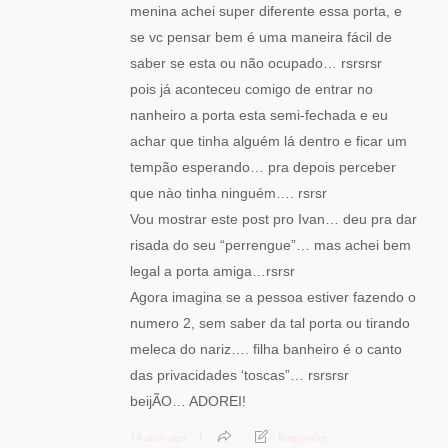
menina achei super diferente essa porta, e
se vc pensar bem é uma maneira fácil de
saber se esta ou não ocupado… rsrsrsr
pois já aconteceu comigo de entrar no
nanheiro a porta esta semi-fechada e eu
achar que tinha alguém lá dentro e ficar um
tempão esperando… pra depois perceber
que nào tinha ninguém…. rsrsr
Vou mostrar este post pro Ivan… deu pra dar
risada do seu “perrengue”… mas achei bem
legal a porta amiga…rsrsr
Agora imagina se a pessoa estiver fazendo o
numero 2, sem saber da tal porta ou tirando
meleca do nariz…. filha banheiro é o canto
das privacidades ‘toscas”… rsrsrsr
beijÃO… ADOREI!
14 anos ago
Responder