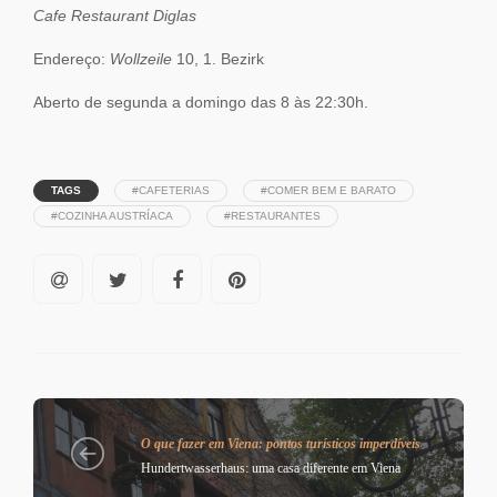
Cafe Restaurant Diglas
Endereço:
Wollzeile
10, 1. Bezirk
Aberto de segunda a domingo das 8 às 22:30h.
TAGS
#CAFETERIAS
#COMER BEM E BARATO
#COZINHA AUSTRÍACA
#RESTAURANTES
O que fazer em Viena: pontos turísticos imperdíveis
Hundertwasserhaus: uma casa diferente em Viena