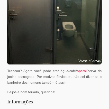
Trancou? Agora você pode tirar água/café/
aperol
/cerva do
joelho sossegada! Por motivos óbvios, eu não sei dizer se o
banheiro dos homens também é assim!
Beijos e bom feriado, queridos!
Informações