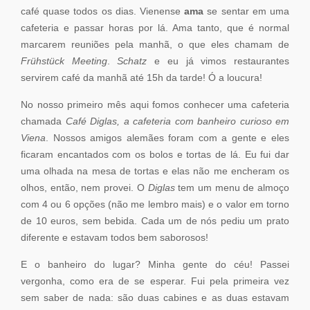
café quase todos os dias. Vienense
ama
se sentar em uma
cafeteria e passar horas por lá. Ama tanto, que é normal
marcarem reuniões pela manhã, o que eles chamam de
Frühstück Meeting
.
Schatz
e eu já vimos restaurantes
servirem café da manhã até 15h da tarde! Ó a loucura!
No nosso primeiro mês aqui fomos conhecer uma cafeteria
chamada
Café Diglas, a cafeteria com banheiro curioso em
Viena
. Nossos amigos alemães foram com a gente e eles
ficaram encantados com os bolos e tortas de lá. Eu fui dar
uma olhada na mesa de tortas e elas não me encheram os
olhos, então, nem provei. O
Diglas
tem um menu de almoço
com 4 ou 6 opções (não me lembro mais) e o valor em torno
de 10 euros, sem bebida. Cada um de nós pediu um prato
diferente e estavam todos bem saborosos!
E o banheiro do lugar? Minha gente do céu! Passei
vergonha, como era de se esperar. Fui pela primeira vez
sem saber de nada: são duas cabines e as duas estavam