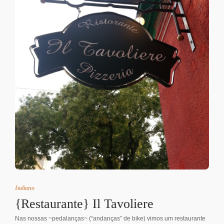
Italiano
{Restaurante} Il Tavoliere
Nas nossas ~pedalanças~ (“andanças” de bike) vimos um restaurante