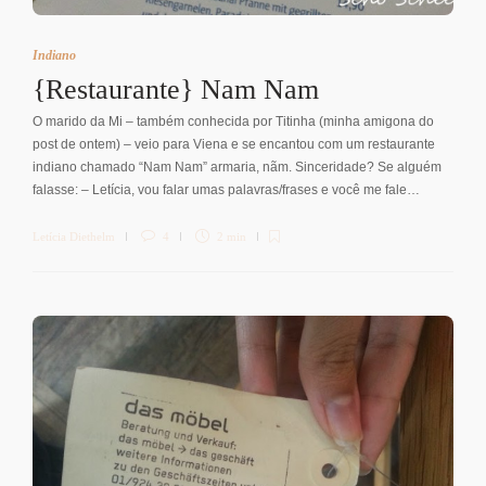
Indiano
{Restaurante} Nam Nam
O marido da Mi – também conhecida por Titinha (minha amigona do
post de ontem) – veio para Viena e se encantou com um restaurante
indiano chamado “Nam Nam” armaria, nãm. Sinceridade? Se alguém
falasse: – Letícia, vou falar umas palavras/frases e você me fale…
Letícia Diethelm
4
2 min