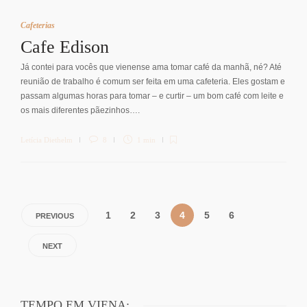
Cafeterias
Cafe Edison
Já contei para vocês que vienense ama tomar café da manhã, né? Até
reunião de trabalho é comum ser feita em uma cafeteria. Eles gostam e
passam algumas horas para tomar – e curtir – um bom café com leite e
os mais diferentes pãezinhos….
Letícia Diethelm
8
1 min
1
2
3
4
5
6
PREVIOUS
NEXT
TEMPO EM VIENA: