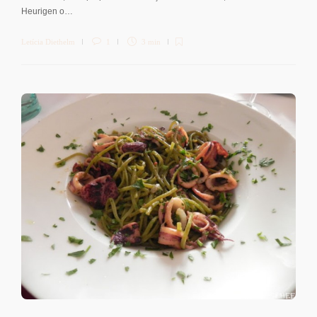
Heurigen o…
Letícia Diethelm
1
3 min