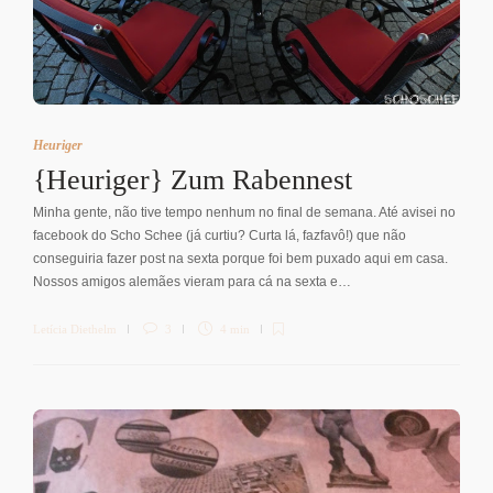
Heuriger
{Heuriger} Zum Rabennest
Minha gente, não tive tempo nenhum no final de semana. Até avisei no
facebook do Scho Schee (já curtiu? Curta lá, fazfavô!) que não
conseguiria fazer post na sexta porque foi bem puxado aqui em casa.
Nossos amigos alemães vieram para cá na sexta e…
Letícia Diethelm
3
4 min