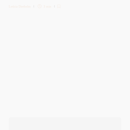
Letícia Diethelm
3 min