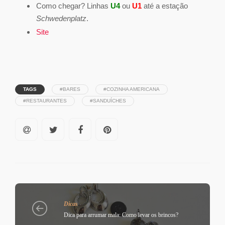
Como chegar? Linhas
U4
ou
U1
até a estação
Schwedenplatz
.
Site
TAGS
#BARES
#COZINHA AMERICANA
#RESTAURANTES
#SANDUÍCHES
Dicas
Dica para arrumar mala: Como levar os brincos?