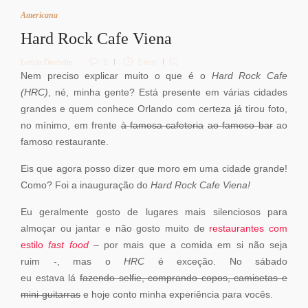
Americana
Hard Rock Cafe Viena
Letícia Diethelm
2
2 min
Nem preciso explicar muito o que é o
Hard Rock Cafe
(HRC)
, né, minha gente? Está presente em várias cidades
grandes e quem conhece Orlando com certeza já tirou foto,
no mínimo, em frente
à famosa cafeteria
ao famoso bar
ao
famoso restaurante.
Eis que agora posso dizer que moro em uma cidade grande!
Como? Foi a inauguração do
Hard Rock Cafe Viena!
Eu geralmente gosto de lugares mais silenciosos para
almoçar ou jantar e não gosto muito de
restaurantes com
estilo
fast food
– por mais que a comida em si não seja
ruim -, mas o
HRC
é exceção. No sábado
eu estava lá
fazendo selfie, comprando copos, camisetas e
mini-guitarras
e hoje conto minha experiência para vocês.