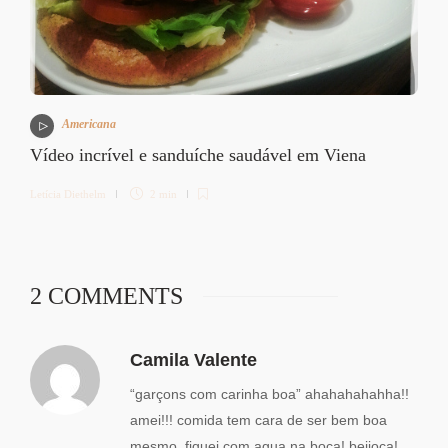
Americana
Vídeo incrível e sanduíche saudável em Viena
Letícia Diethelm
2 min
2 COMMENTS
Camila Valente
“garçons com carinha boa” ahahahahahha!!
amei!!! comida tem cara de ser bem boa
mesmo, fiquei com agua na boca! beijoca!