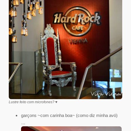
Lustre feito com microfones? ♥
garçons ~com carinha boa~ (como diz minha avó)
…