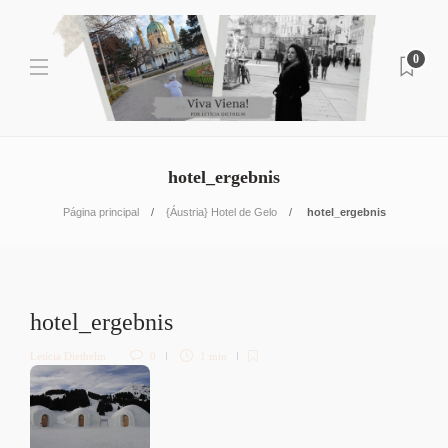
0
hotel_ergebnis
Página principal
{Áustria} Hotel de Gelo
hotel_ergebnis
hotel_ergebnis
Letícia Diethelm
0
1 min