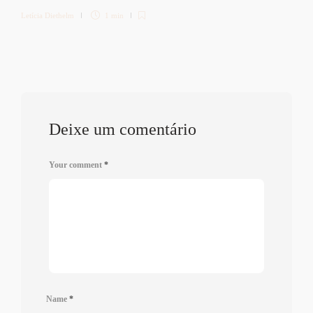
Letícia Diethelm
1 min
Deixe um comentário
Your comment
*
Name
*