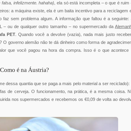
falsa, infelizmente. hahaha)
, ela só está incompleta – o que é ruim
iros: a máquina existe, ela é um baita incentivo para a reciclagem 
o faz sem problema algum. A informação que faltou é a seguinte:
 2L – ou de qualquer outro tamanho – no supermercado da
Aleman
afa PET
. Quando você a devolve (vazia), nada mais justo recebe
? O governo alemão não te dá dinheiro como forma de agradecime
 valor que você pagou na hora da compra. Isso é o que acontece
Como é na Áustria?
e dessa quantia que se paga a mais pelo material a ser reciclado):
rafas de cerveja. O funcionamento, na prática, é a mesma coisa. 
uirida nos supermercados e recebemos os €0,09 de volta ao devol