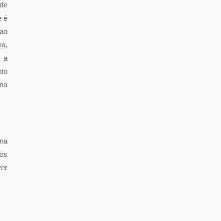
 de
e é
 ao
ha
,
r a
nto
 na
 na
Nós
ver