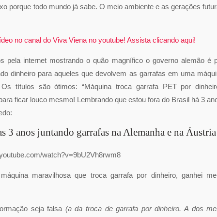
lixo porque todo mundo já sabe. O meio ambiente e as gerações futu
eo no canal do Viva Viena no youtube! Assista clicando aqui!
s pela internet mostrando o quão magnífico o governo alemão é 
ando dinheiro para aqueles que devolvem as garrafas em uma máqu
 Os títulos são ótimos: “Máquina troca garrafa PET por dinheir
para ficar louco mesmo! Lembrando que estou fora do Brasil há 3 an
edo:
s 3 anos juntando garrafas na Alemanha e na Áustria
w.youtube.com/watch?v=9bU2Vh8rwm8
a máquina maravilhosa que troca garrafa por dinheiro, ganhei m
formação seja falsa
(a da troca de garrafa por dinheiro. A dos m