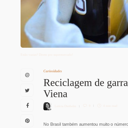
Estão vazias? Direto pro supermercado!
Curiosidades
Reciclagem de garra
Viena
Letícia Diethelm
9
4 min
read
No Brasil também aumentou muito o número