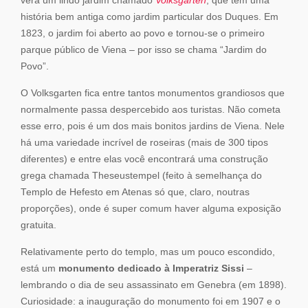
verá um lindo jardim chamado
Volksgarten
, que tem uma
história bem antiga como jardim particular dos Duques. Em
1823, o jardim foi aberto ao povo e tornou-se o primeiro
parque público de Viena – por isso se chama “Jardim do
Povo”.
O Volksgarten fica entre tantos monumentos grandiosos que
normalmente passa despercebido aos turistas. Não cometa
esse erro, pois é um dos mais bonitos jardins de Viena. Nele
há uma variedade incrível de roseiras (mais de 300 tipos
diferentes) e entre elas você encontrará uma construção
grega chamada Theseustempel (feito à semelhança do
Templo de Hefesto em Atenas só que, claro, noutras
proporções), onde é super comum haver alguma exposição
gratuita.
Relativamente perto do templo, mas um pouco escondido,
está um
monumento dedicado à Imperatriz Sissi
–
lembrando o dia de seu assassinato em Genebra (em 1898).
Curiosidade: a inauguração do monumento foi em 1907 e o