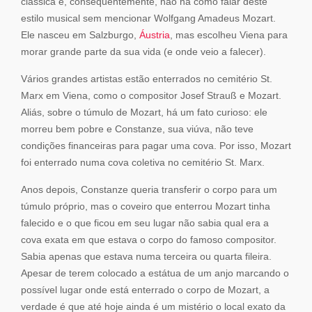
clássica e, consequentemente, não há como falar deste
estilo musical sem mencionar Wolfgang Amadeus Mozart.
Ele nasceu em Salzburgo,
Áustria
, mas escolheu Viena para
morar grande parte da sua vida (e onde veio a falecer).
Vários grandes artistas estão enterrados no cemitério St.
Marx em Viena, como o compositor Josef Strauß e Mozart.
Aliás, sobre o túmulo de Mozart, há um fato curioso: ele
morreu bem pobre e Constanze, sua viúva, não teve
condições financeiras para pagar uma cova. Por isso, Mozart
foi enterrado numa cova coletiva no cemitério St. Marx.
Anos depois, Constanze queria transferir o corpo para um
túmulo próprio, mas o coveiro que enterrou Mozart tinha
falecido e o que ficou em seu lugar não sabia qual era a
cova exata em que estava o corpo do famoso compositor.
Sabia apenas que estava numa terceira ou quarta fileira.
Apesar de terem colocado a estátua de um anjo marcando o
possível lugar onde está enterrado o corpo de Mozart, a
verdade é que até hoje ainda é um mistério o local exato da