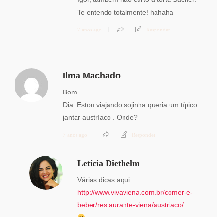
Te entendo totalmente! hahaha
7 anos ago
Responder
Ilma Machado
Bom
Dia. Estou viajando sojinha queria um típico
jantar austríaco . Onde?
7 anos ago
Responder
Letícia Diethelm
Várias dicas aqui:
http://www.vivaviena.com.br/comer-e-
beber/restaurante-viena/austriaco/