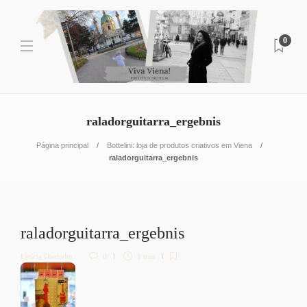
0
raladorguitarra_ergebnis
Página principal
Bottelini: loja de produtos criativos em Viena
raladorguitarra_ergebnis
raladorguitarra_ergebnis
Letícia Diethelm
0
1 min