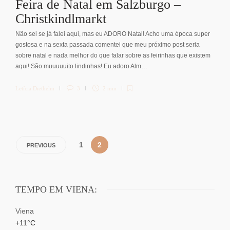
Feira de Natal em Salzburgo –
Christkindlmarkt
Não sei se já falei aqui, mas eu ADORO Natal! Acho uma época super
gostosa e na sexta passada comentei que meu próximo post seria
sobre natal e nada melhor do que falar sobre as feirinhas que existem
aqui! São muuuuuito lindinhas! Eu adoro Alm…
Letícia Diethelm
3
2 min
1
2
PREVIOUS
TEMPO EM VIENA:
Viena
+
11°
C