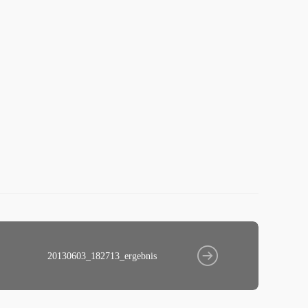
20130603_182713_ergebnis