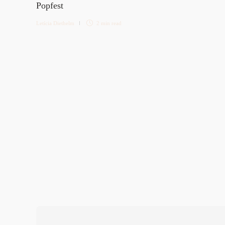
Popfest
Letícia Diethelm
2 min
read