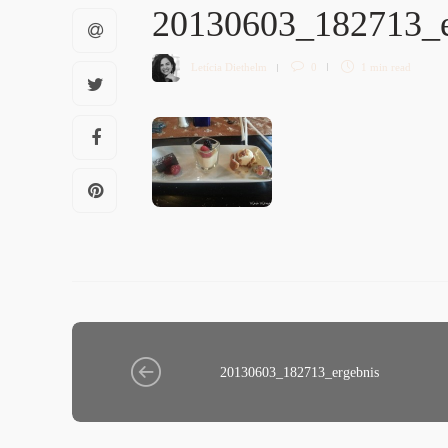
20130603_182713_
Letícia Diethelm
0
1 min
read
20130603_182713_ergebnis