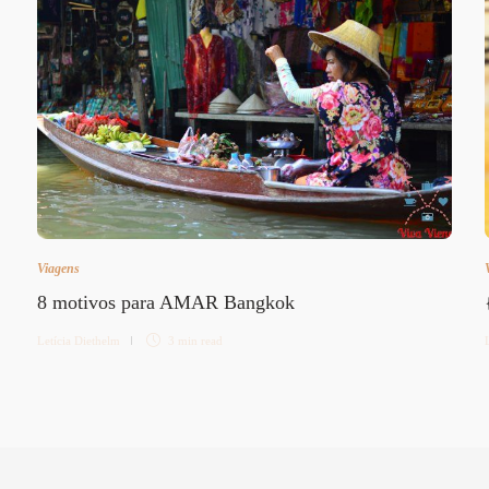
Viagens
8 motivos para AMAR Bangkok
Letícia Diethelm
3 min
read