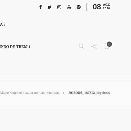
08
AGO
2026
NA
0
INDO DE TREM
Magic Kingdom e jantar com as princesas
20130603_182713_ergebnis