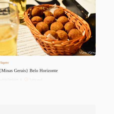
Viagens
Diverso
{Minas Gerais} Belo Horizonte
Jogo 
Letícia Diethelm
3 min
read
Letícia 