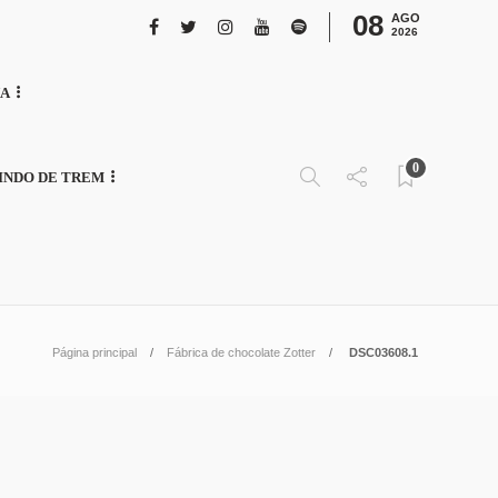
08
AGO
2026
NA
0
INDO DE TREM
Página principal
Fábrica de chocolate Zotter
DSC03608.1