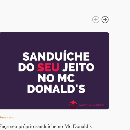
Americana
Curiosi
Faça seu próprio sanduíche no Mc Donald’s
A cer