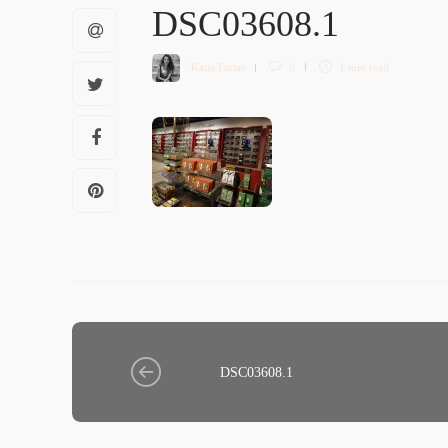
DSC03608.1
Katia Farias
0
1 min
read
DSC03608.1