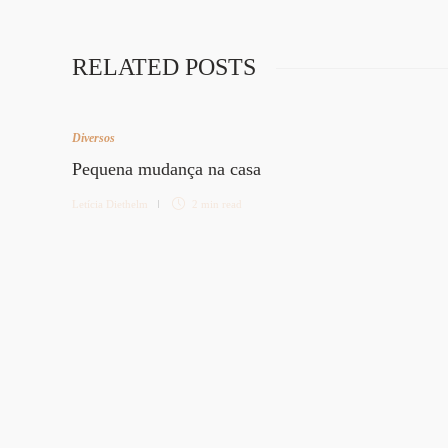
RELATED POSTS
Diversos
Pequena mudança na casa
Letícia Diethelm
2 min
read