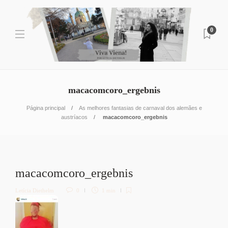
0
macacomcoro_ergebnis
Página principal
As melhores fantasias de carnaval dos alemães e
austríacos
macacomcoro_ergebnis
macacomcoro_ergebnis
Letícia Diethelm
0
1 min