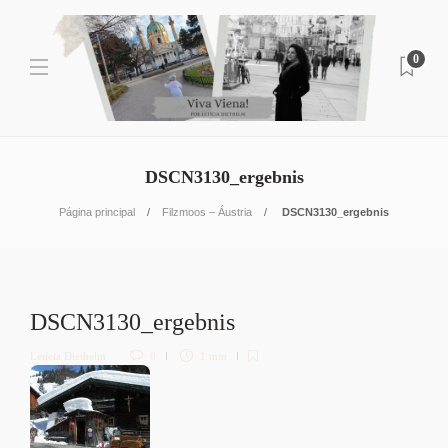
0
DSCN3130_ergebnis
Página principal
Filzmoos – Áustria
DSCN3130_ergebnis
DSCN3130_ergebnis
Letícia Diethelm
0
1 min