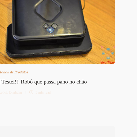
Review de Produtos
Viena
{Testei!} Robô que passa pano no chão
Viva 
Letícia Diethelm
5 min
read
Letícia 