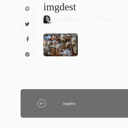
imgdest
Letícia Diethelm
0
1 min
read
imgdest