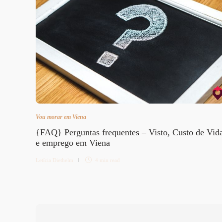
Vou morar em Viena
{FAQ} Perguntas frequentes – Visto, Custo de Vid
e emprego em Viena
Letícia Diethelm
4 min
read