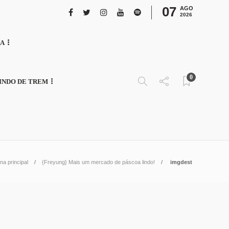
07
AGO
2026
NA
0
INDO DE TREM
na principal
{Freyung} Mais um mercado de páscoa lindo!
imgdest