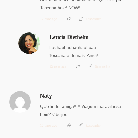
Toscana hoje! NOW!
12 anos ago
Responder
Letícia Diethelm
hauhauhauhauhauhuaa
Toscana é demais. Amei!
12 anos ago
Responder
Naty
QUe lindo, amiga!!!!! Viagem maravilhosa,
hein??/ beijos
12 anos ago
Responder