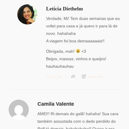
Letícia Diethelm
Verdade, Mi! Tem duas semanas que eu
voltei para casa e já quero ir para lá de
novo. hahahaha
A viagem foi boa demaaaaaais!!
Obrigada, mah!
<3
Beijos, massas, vinhos e queijos!
hauhauhauhau
12 anos ago
Responder
Camila Valente
AMEI!! Ri demais do galã! hahaha! Sua cara
também assustada com o dedo perdido do
Rolf tá demais. hahahahaha!! Quero ir pra