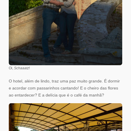
Oi,
Schaaatz
!
O hotel, além de lindo, traz uma paz muito grande. É dormir
e acordar com passarinhos cantando! E o cheiro das flores
ao entardecer? E a delícia que é o café da manhã?