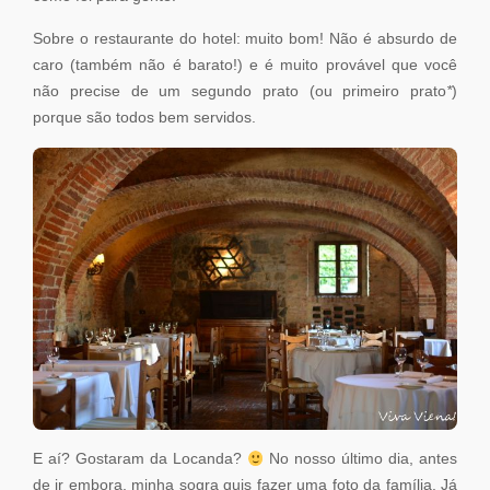
Sobre o restaurante do hotel: muito bom! Não é absurdo de
caro (também não é barato!) e é muito provável que você
não precise de um segundo prato (ou primeiro prato
*
)
porque são todos bem servidos.
E aí? Gostaram da Locanda?
No nosso último dia, antes
de ir embora, minha sogra quis fazer uma foto da família. Já