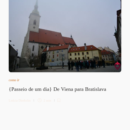
como ir
{Passeio de um dia} De Viena para Bratislava
Letícia Diethelm
2 min