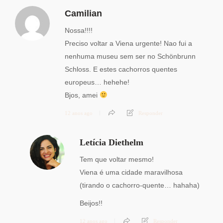
Camilian
Nossa!!!!
Preciso voltar a Viena urgente! Nao fui a
nenhuma museu sem ser no Schönbrunn
Schloss. E estes cachorros quentes
europeus… hehehe!
Bjos, amei
12 anos ago
Responder
Letícia Diethelm
Tem que voltar mesmo!
Viena é uma cidade maravilhosa
(tirando o cachorro-quente… hahaha)
Beijos!!
12 anos ago
Responder