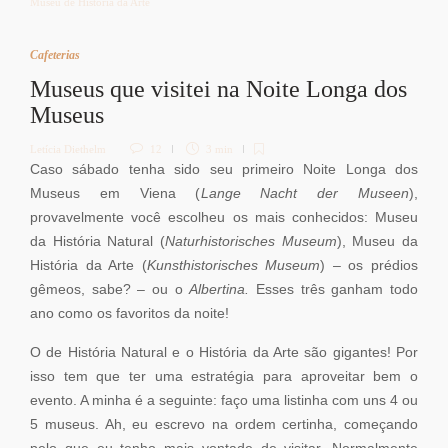
Museu de História da Arte
Cafeterias
Museus que visitei na Noite Longa dos
Museus
Letícia Diethelm
12
3 min
Caso sábado tenha sido seu primeiro Noite Longa dos
Museus em Viena (
Lange Nacht der Museen
),
provavelmente você escolheu os mais conhecidos: Museu
da História Natural (
Naturhistorisches Museum
), Museu da
História da Arte (
Kunsthistorisches Museum
) – os prédios
gêmeos, sabe? – ou o
Albertina.
Esses três ganham todo
ano como os favoritos da noite!
O de História Natural e o História da Arte são gigantes! Por
isso tem que ter uma estratégia para aproveitar bem o
evento. A minha é a seguinte: faço uma listinha com uns 4 ou
5 museus. Ah, eu escrevo na ordem certinha, começando