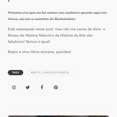
♥
Próxima vez que eu for comer um cachorro-quente aqui em
Viena, vai ser a caminho do Borboletário.
Está estampado neste post, mas não me canso de dizer: o
Museu da História Natural e da História da Arte são
fabulosos! Nunca vi igual!
Beijos e uma ótima semana, queridos!
TAGS
#NOITE LONGA DOS MUSEUS