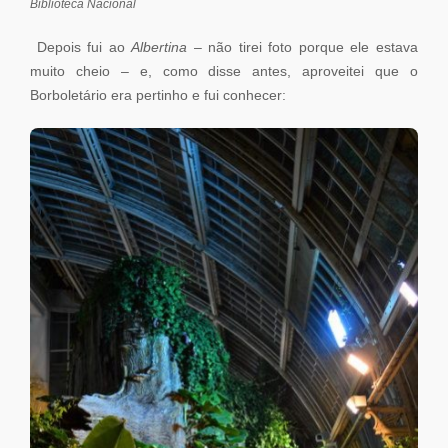
Biblioteca Nacional
Depois fui ao
Albertina
– não tirei foto porque ele estava
muito cheio – e, como disse antes, aproveitei que o
Borboletário era pertinho e fui conhecer: