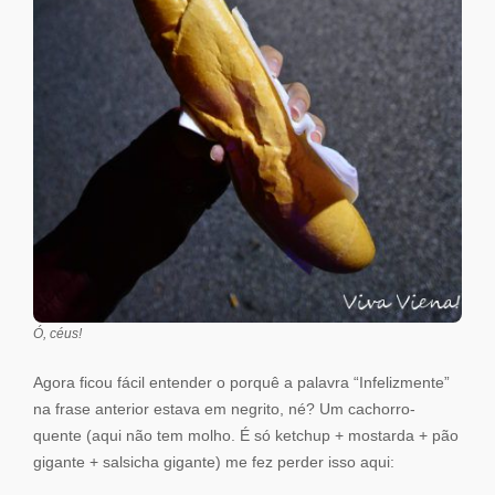
Ó, céus!
Agora ficou fácil entender o porquê a palavra “Infelizmente”
na frase anterior estava em negrito, né? Um cachorro-
quente (aqui não tem molho. É só ketchup + mostarda + pão
gigante + salsicha gigante) me fez perder isso aqui: