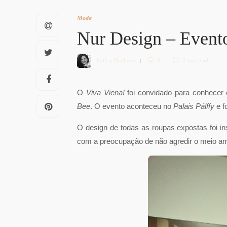
Moda
Nur Design – Even
Letícia Diethelm
8
2 min
read
O
Viva Viena!
foi convidado para conhecer o
Bee
. O evento aconteceu no
Palais Pálffy
e f
O design de todas as roupas expostas foi in
com a preocupação de não agredir o meio ambi