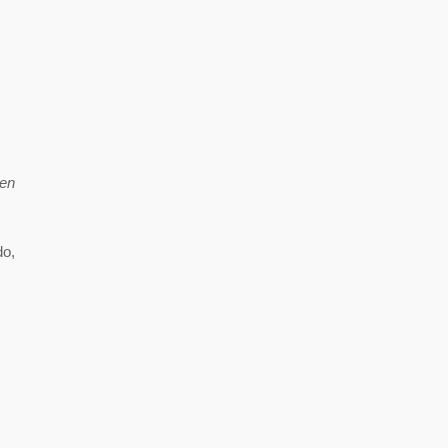
en
do,