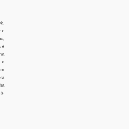
Ok.
r e
ho,
a é
uma
a a
 um
ra
nha
xá-