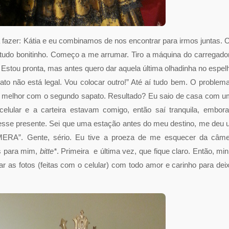
 fazer: Kátia e eu combinamos de nos encontrar para irmos juntas. 
 tudo bonitinho. Começo a me arrumar. Tiro a máquina do carregado
. Estou pronta, mas antes quero dar aquela última olhadinha no espel
to não está legal. Vou colocar outro!” Até aí tudo bem. O problem
e melhor com o segundo sapato. Resultado? Eu saio de casa com 
elular e a carteira estavam comigo, então saí tranquila, embor
vesse presente. Sei que uma estação antes do meu destino, me deu
A”. Gente, sério. Eu tive a proeza de me esquecer da câme
s para mim,
bitte*
. Primeira e última vez, que fique claro. Então, mi
r as fotos (feitas com o celular) com todo amor e carinho para dei