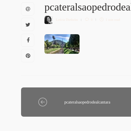
pcateralsaopedrodea
Letícia Diethelm
0
1 min
read
pcateralsaopedrodealcantara