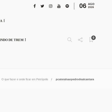
06
AGO
2026
NA
0
INDO DE TREM
O que fazer e onde ficar em Petrópolis
pcateralsaopedrodealcantara