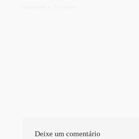
Letícia Diethelm
2 min
read
Deixe um comentário