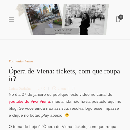
0
Vou visitar Viena
Ópera de Viena: tickets, com que roupa
ir?
Letícia Diethelm
0
1 min
No dia 27 de janeiro eu publiquei este vídeo no canal do
youtube do Viva Viena
, mas ainda n
ã
o havia postado aqui no
blog. Se você ainda n
ã
o assistiu, resolva logo esse impasse
e clique no bot
ã
o
play
abaixo!
O tema de hoje é “Ópera de Viena: tickets, com que roupa