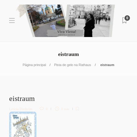
0
eistraum
Página principal
Pista de gelo na Rathaus
eistraum
eistraum
Letícia Diethelm
0
1 min