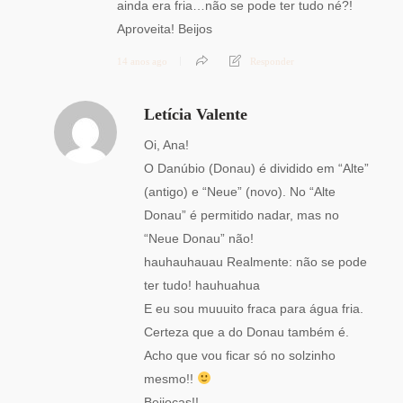
ainda era fria…não se pode ter tudo né?!
Aproveita! Beijos
14 anos ago
Responder
Letícia Valente
Oi, Ana!
O Danúbio (Donau) é dividido em “Alte”
(antigo) e “Neue” (novo). No “Alte
Donau” é permitido nadar, mas no
“Neue Donau” não!
hauhauhauau Realmente: não se pode
ter tudo! hauhuahua
E eu sou muuuito fraca para água fria.
Certeza que a do Donau também é.
Acho que vou ficar só no solzinho
mesmo!!
Beijocas!!