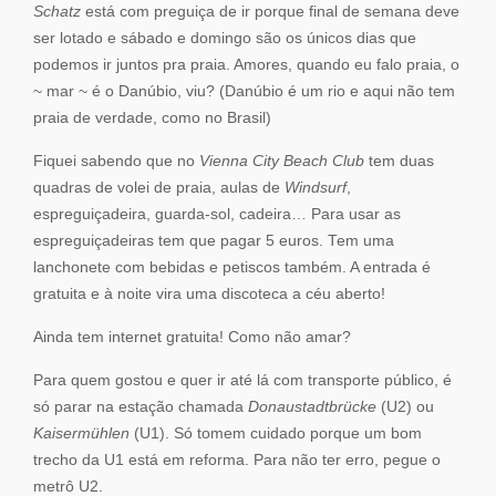
Schatz
está com preguiça de ir porque final de semana deve
ser lotado e sábado e domingo são os únicos dias que
podemos ir juntos pra praia. Amores, quando eu falo praia, o
~ mar ~ é o Danúbio, viu? (Danúbio é um rio e aqui não tem
praia de verdade, como no Brasil)
Fiquei sabendo que no
Vienna City Beach Club
tem duas
quadras de volei de praia, aulas de
Windsurf
,
espreguiçadeira, guarda-sol, cadeira… Para usar as
espreguiçadeiras tem que pagar 5 euros. Tem uma
lanchonete com bebidas e petiscos também. A entrada é
gratuita e à noite vira uma discoteca a céu aberto!
Ainda tem internet gratuita! Como não amar?
Para quem gostou e quer ir até lá com transporte público, é
só parar na estação chamada
Donaustadtbrücke
(U2) ou
Kaisermühlen
(U1). Só tomem cuidado porque um bom
trecho da U1 está em reforma. Para não ter erro, pegue o
metrô U2.