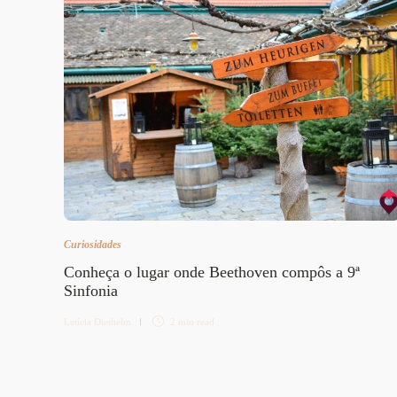
Curiosidades
Conheça o lugar onde Beethoven compôs a 9ª
Sinfonia
Letícia Diethelm
2 min
read