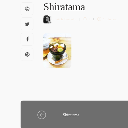
Shiratama
Letícia Diethelm
0
1 min
read
Shiratama