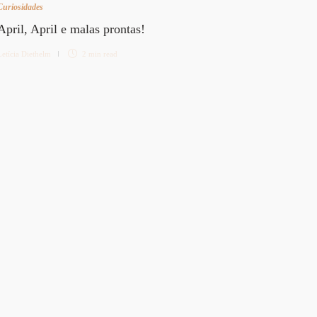
Curiosidades
April, April e malas prontas!
Letícia Diethelm
2 min
read
Pergunta
Pergu
Letícia 