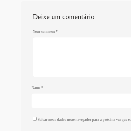
Deixe um comentário
Your comment
*
Name
*
Salvar meus dados neste navegador para a próxima vez que e