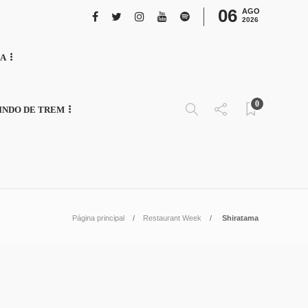
06
AGO
2026
NA
0
INDO DE TREM
Página principal
Restaurant Week
Shiratama