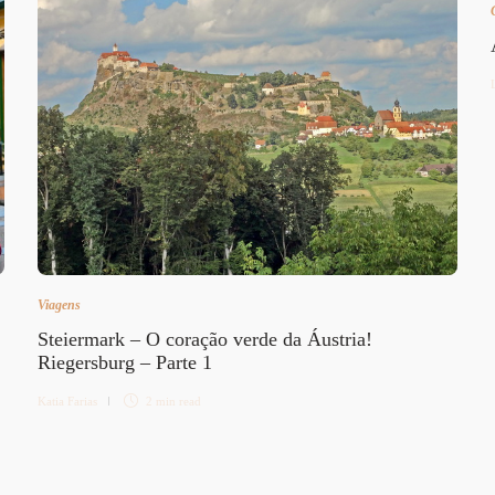
Viagens
Steiermark – O coração verde da Áustria!
Riegersburg – Parte 1
Katia Farias
2 min
read