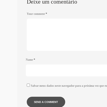
Deixe um comentário
Your comment
*
Name
*
Salvar meus dados neste navegador para a próxima vez que e