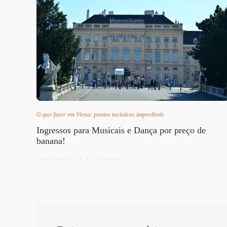
O que fazer em Viena: pontos turísticos imperdíveis
Ingressos para Musicais e Dança por preço de
banana!
Letícia Diethelm
3 min
read