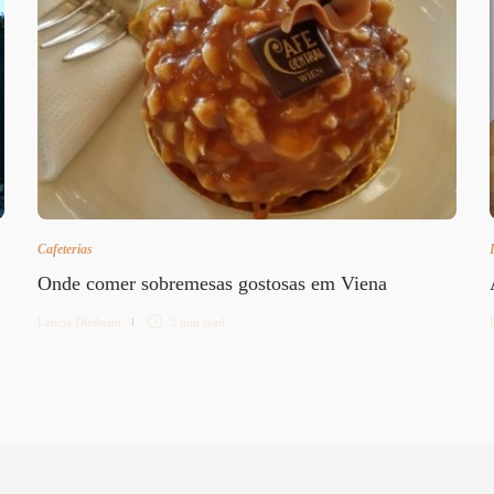
Cafeterias
Onde comer sobremesas gostosas em Viena
Letícia Diethelm
3 min
read