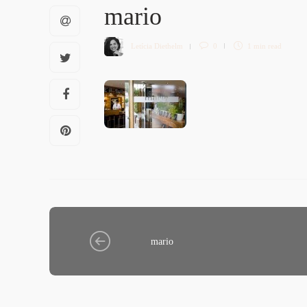
mario
Letícia Diethelm
0
1 min
read
mario