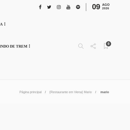
09
AGO
2026
NA
0
INDO DE TREM
Página principal
{Restaurante em Viena} Mario
mario