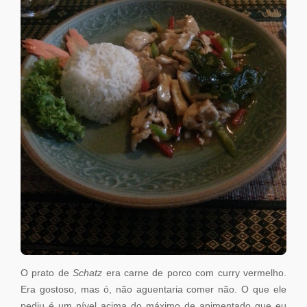
O prato de
Schatz
era carne de porco com curry vermelho.
Era gostoso, mas ó, não aguentaria comer não. O que ele
pediu é um nível acima do máximo de apimentado que eu