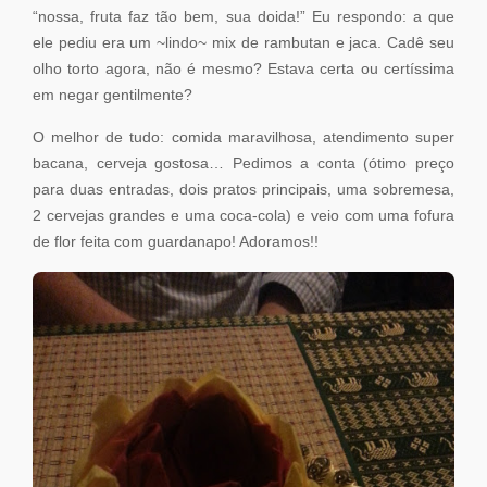
“nossa, fruta faz tão bem, sua doida!” Eu respondo: a que
ele pediu era um ~lindo~ mix de rambutan e jaca. Cadê seu
olho torto agora, não é mesmo? Estava certa ou certíssima
em negar gentilmente?
O melhor de tudo: comida maravilhosa, atendimento super
bacana, cerveja gostosa… Pedimos a conta (ótimo preço
para duas entradas, dois pratos principais, uma sobremesa,
2 cervejas grandes e uma coca-cola) e veio com uma fofura
de flor feita com guardanapo! Adoramos!!