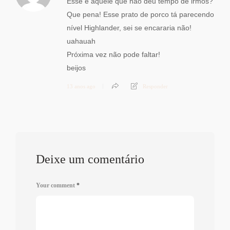
Esse é aquele que não deu tempo de irmos?
Que pena! Esse prato de porco tá parecendo
nível Highlander, sei se encararia não!
uahauah
Próxima vez não pode faltar!
beijos
13 anos ago
Responder
Deixe um comentário
Your comment
*