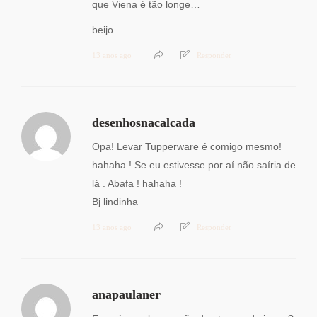
que Viena é tão longe…
beijo
13 anos ago
Responder
desenhosnacalcada
Opa! Levar Tupperware é comigo mesmo!
hahaha ! Se eu estivesse por aí não saíria de
lá . Abafa ! hahaha !
Bj lindinha
13 anos ago
Responder
anapaulaner