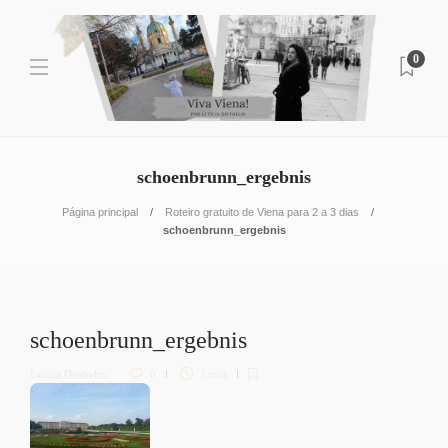
0
schoenbrunn_ergebnis
Página principal
Roteiro gratuito de Viena para 2 a 3 dias
schoenbrunn_ergebnis
schoenbrunn_ergebnis
Letícia Diethelm
0
1 min