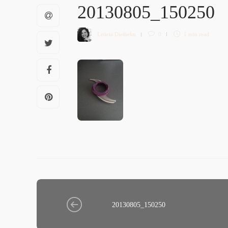
20130805_150250
Letícia Diethelm
0
1 min
read
20130805_150250