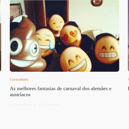
Curiosidades
As melhores fantasias de carnaval dos alemães e
austríacos
Letícia Diethelm
2 min
read