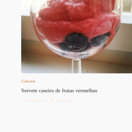
Culinária
Sorvete caseiro de frutas vermelhas
Letícia Diethelm
3 min
read