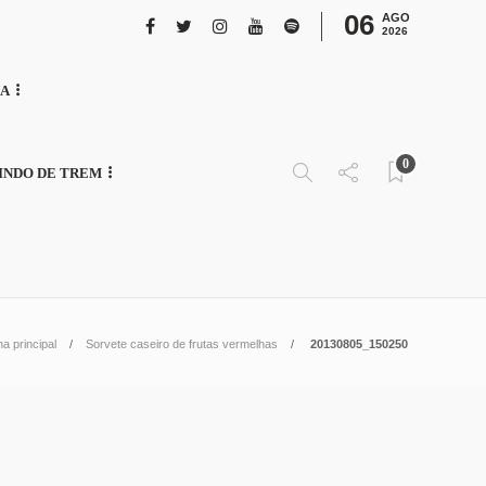
06
AGO
2026
NA
0
INDO DE TREM
a principal
Sorvete caseiro de frutas vermelhas
20130805_150250