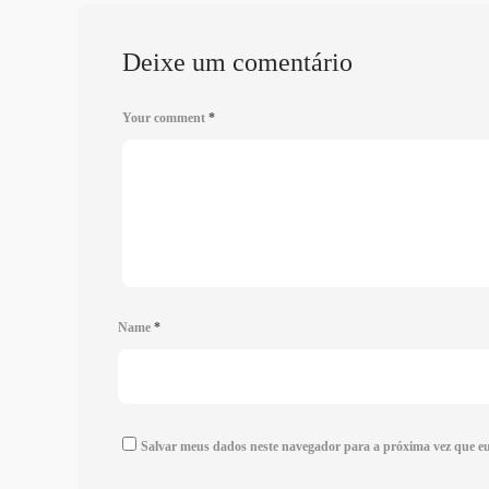
Deixe um comentário
Your comment
*
Name
*
Salvar meus dados neste navegador para a próxima vez que e