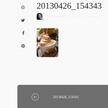
20130426_154343
Letícia Diethelm
0
1 min
read
20130426_154343