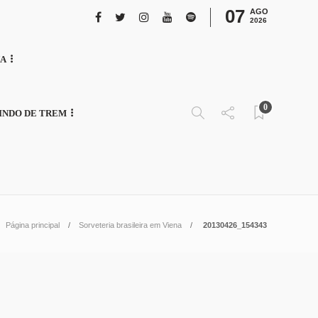
07
AGO
2026
NA
0
INDO DE TREM
Página principal
Sorveteria brasileira em Viena
20130426_154343