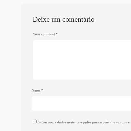
Deixe um comentário
Your comment
*
Name
*
Salvar meus dados neste navegador para a próxima vez que e