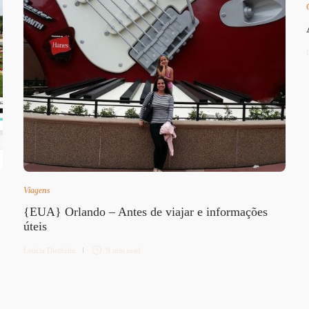
Viagens
{EUA} Orlando – Antes de viajar e informações
úteis
Letícia Diethelm
9 min
read