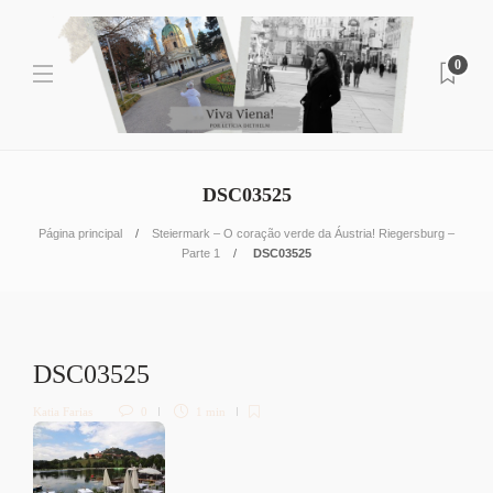
0
DSC03525
Página principal
Steiermark – O coração verde da Áustria! Riegersburg –
Parte 1
DSC03525
DSC03525
Katia Farias
0
1 min