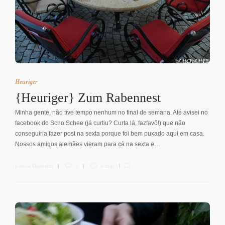
Heuriger
{Heuriger} Zum Rabennest
Minha gente, não tive tempo nenhum no final de semana. Até avisei no
facebook do Scho Schee (já curtiu? Curta lá, fazfavô!) que não
conseguiria fazer post na sexta porque foi bem puxado aqui em casa.
Nossos amigos alemães vieram para cá na sexta e…
Letícia Diethelm
3
4 min