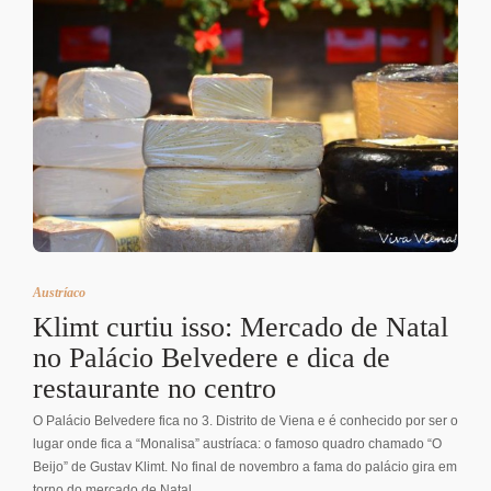
Austríaco
Klimt curtiu isso: Mercado de Natal
no Palácio Belvedere e dica de
restaurante no centro
O Palácio Belvedere fica no 3. Distrito de Viena e é conhecido por ser o
lugar onde fica a “Monalisa” austríaca: o famoso quadro chamado “O
Beijo” de Gustav Klimt. No final de novembro a fama do palácio gira em
torno do mercado de Natal…