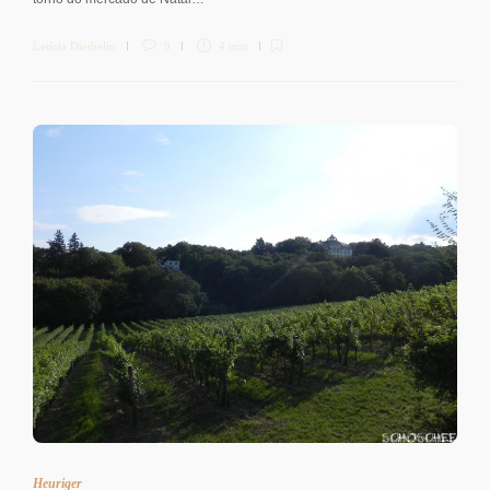
Letícia Diethelm
9
4 min
Heuriger