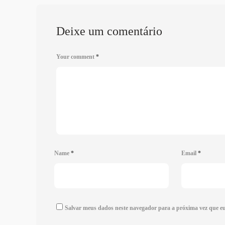
Deixe um comentário
Your comment
*
Name
*
Email
*
Salvar meus dados neste navegador para a próxima vez que e