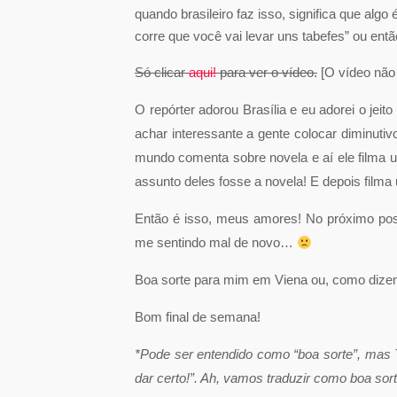
quando brasileiro faz isso, significa que al
corre que você vai levar uns tabefes” ou ent
Só clicar
aqui!
para ver o vídeo.
[O vídeo não 
O repórter adorou Brasília e eu adorei o jei
achar interessante a gente colocar diminuti
mundo comenta sobre novela e aí ele filma 
assunto deles fosse a novela! E depois filma
Então é isso, meus amores! No próximo post
me sentindo mal de novo…
Boa sorte para mim em Viena ou, como dize
Bom final de semana!
*Pode ser entendido como “boa sorte”, mas T
dar certo!”. Ah, vamos traduzir como boa s