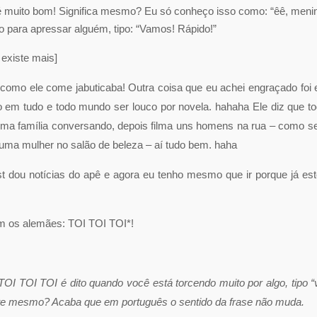
go é muito bom! Significa mesmo? Eu só conheço isso como: “êê, meni
ão para apressar alguém, tipo: “Vamos! Rápido!”
existe mais]
to como ele come jabuticaba! Outra coisa que eu achei engraçado foi 
vo em tudo e todo mundo ser louco por novela. hahaha Ele diz que t
uma família conversando, depois filma uns homens na rua – como s
 uma mulher no salão de beleza – aí tudo bem. haha
 dou notícias do apê e agora eu tenho mesmo que ir porque já es
m os alemães: TOI TOI TOI*!
OI TOI TOI é dito quando você está torcendo muito por algo, tipo “
orte mesmo? Acaba que em português o sentido da frase não muda.