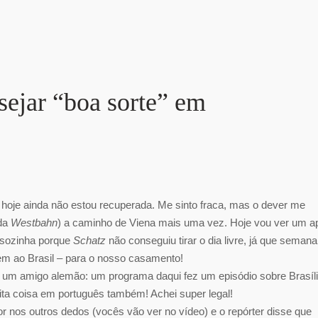
sejar “boa sorte” em
e hoje ainda não estou recuperada. Me sinto fraca, mas o dever me
 da
Westbahn
) a caminho de Viena mais uma vez. Hoje vou ver um a
u sozinha porque
Schatz
não conseguiu tirar o dia livre, já que semana
em ao Brasil – para o nosso casamento!
e um amigo alemão: um programa daqui fez um episódio sobre Brasíli
ta coisa em português também! Achei super legal!
r nos outros dedos (vocês vão ver no vídeo) e o repórter disse que