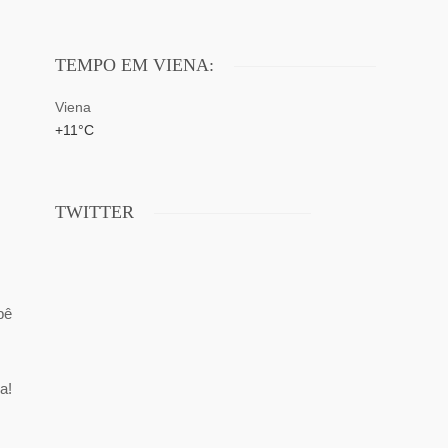
TEMPO EM VIENA:
Viena
+
11°
C
TWITTER
pê
a!