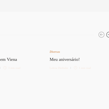
Diversos
 em Viena
Meu aniversário!
3 min
read
Letícia Diethelm
1 min
read