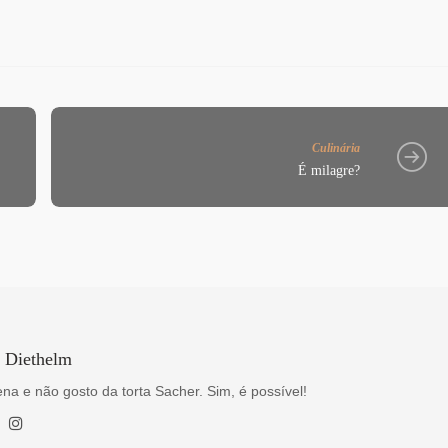
Culinária
É milagre?
a Diethelm
na e não gosto da torta Sacher. Sim, é possível!