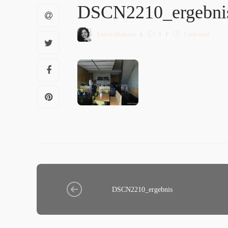
DSCN2210_ergebn
Letícia Diethelm
0
1 min
read
DSCN2210_ergebnis