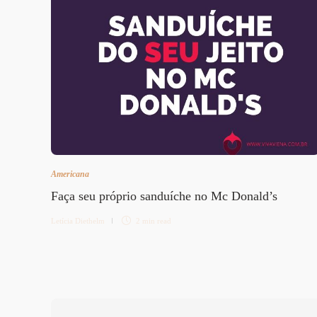
Americana
Faça seu próprio sanduíche no Mc Donald’s
Letícia Diethelm
2 min
read