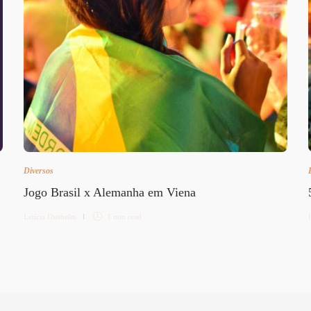
Diversos
Jogo Brasil x Alemanha em Viena
Letícia Diethelm
1 min
read