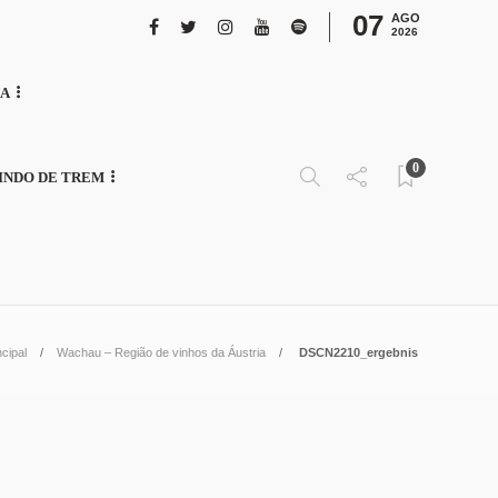
07
AGO
2026
NA
0
INDO DE TREM
ncipal
Wachau – Região de vinhos da Áustria
DSCN2210_ergebnis