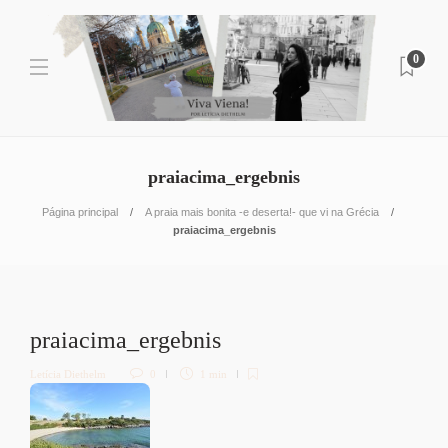
0
praiacima_ergebnis
Página principal
A praia mais bonita -e deserta!- que vi na Grécia
praiacima_ergebnis
praiacima_ergebnis
Letícia Diethelm
0
1 min