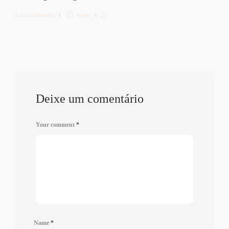
Letícia Diethelm
4 min
Deixe um comentário
Your comment
*
Name
*