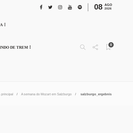
08
AGO
2026
NA
0
INDO DE TREM
 principal
A semana do Mozart em Salzburgo
salzburgo_ergebnis