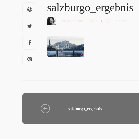
salzburgo_ergebnis
Letícia Diethelm
0
1 min
read
salzburgo_ergebnis