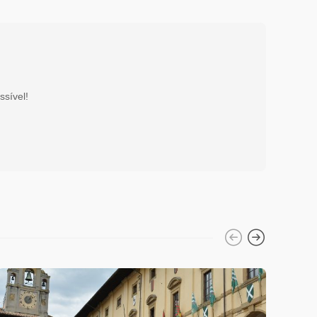
ssível!