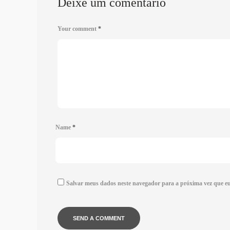
Deixe um comentário
Your comment
*
Name
*
Salvar meus dados neste navegador para a próxima vez que e