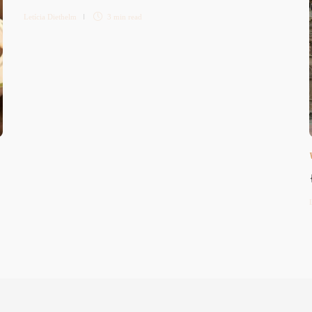
Letícia Diethelm
3 min
read