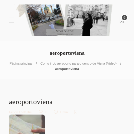
0
aeroportoviena
Página principal
Como ir do aeroporto para o centro de Viena {Vídeo}
aeroportoviena
aeroportoviena
Letícia Diethelm
0
1 min