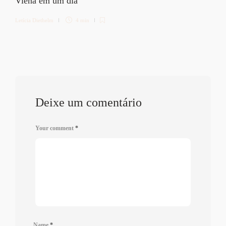
Viena em um dia
Letícia Diethelm
4 min
Deixe um comentário
Your comment
*
Name
*