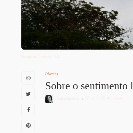
Tucano em Tiradentes - MG
Diversos
Sobre o sentimento l
Letícia Diethelm
6
3 min
read