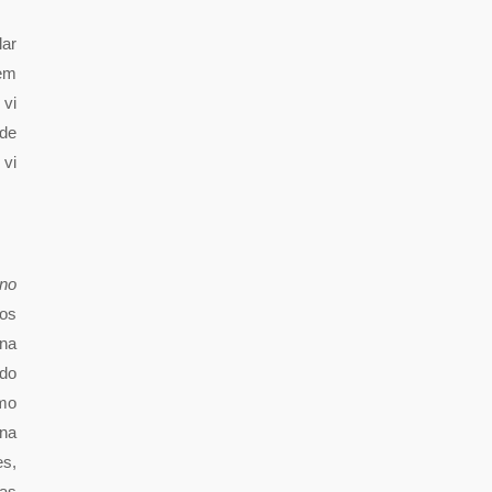
lar
sem
 vi
ade
 vi
 no
 os
 na
 do
omo
 na
es,
oas