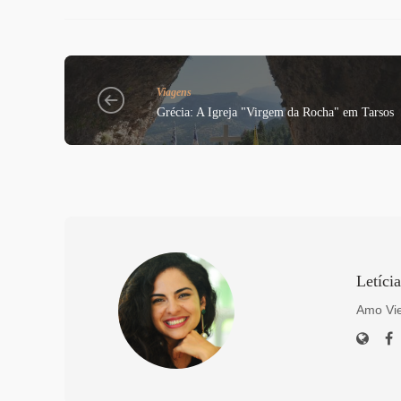
Viagens
Grécia: A Igreja "Virgem da Rocha" em Tarsos
Letíci
Amo Vie