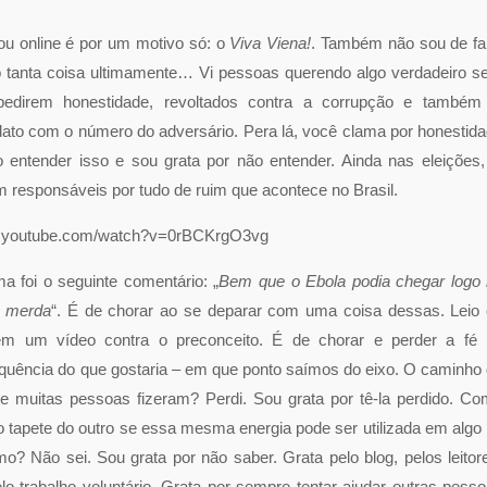
u online é por um motivo só: o
Viva Viena!
. Também não sou de fa
to tanta coisa ultimamente… Vi pessoas querendo algo verdadeiro 
 pedirem honestidade, revoltados contra a corrupção e também
ato com o número do adversário. Pera lá, você clama por honestid
entender isso e sou grata por não entender. Ainda nas eleições,
 responsáveis por tudo de ruim que acontece no Brasil.
w.youtube.com/watch?v=0rBCKrgO3vg
 foi o seguinte comentário: „
Bem que o Ebola podia chegar logo
a merda
“. É de chorar ao se deparar com uma coisa dessas. Leio
em um vídeo contra o preconceito. É de chorar e perder a fé
uência do que gostaria – em que ponto saímos do eixo. O caminho
e muitas pessoas fizeram? Perdi. Sou grata por tê-la perdido. C
 tapete do outro se essa mesma energia pode ser utilizada em algo
o? Não sei. Sou grata por não saber. Grata pelo blog, pelos leitor
lo trabalho voluntário. Grata por sempre tentar ajudar outras pess