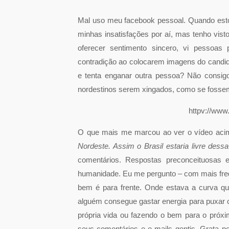
Mal uso meu facebook pessoal. Quando esto
minhas insatisfações por aí, mas tenho vis
oferecer sentimento sincero, vi pessoas
contradição ao colocarem imagens do candid
e tenta enganar outra pessoa? Não consigo 
nordestinos serem xingados, como se fossem
httpv://ww
O que mais me marcou ao ver o vídeo acima
Nordeste. Assim o Brasil estaria livre dess
comentários. Respostas preconceituosas 
humanidade. Eu me pergunto – com mais freq
bem é para frente. Onde estava a curva qu
alguém consegue gastar energia para puxar o
própria vida ou fazendo o bem para o próxim
seus comentários e e-mails gentis. Grata pe