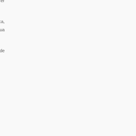
cer
xa,
gua
 de