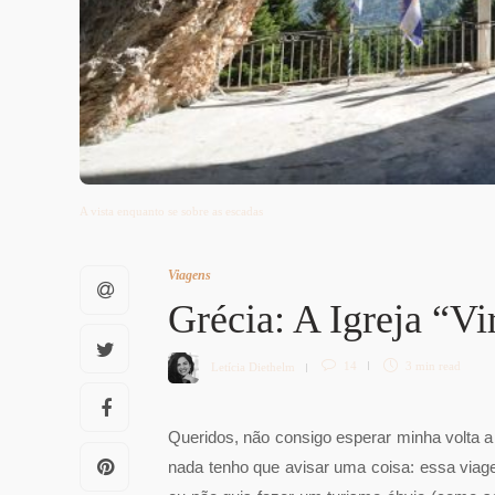
A vista enquanto se sobre as escadas
Viagens
Grécia: A Igreja “V
Letícia Diethelm
14
3 min
read
Queridos, não consigo esperar minha volta a 
nada tenho que avisar uma coisa: essa viage