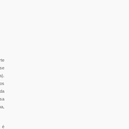
rte
 se
a).
nos
 da
ssa
ha,
 é