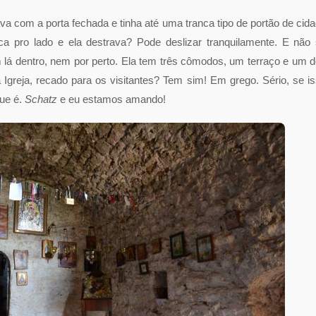
ava com a porta fechada e tinha até uma tranca tipo de portão de cid
nca pro lado e ela destrava? Pode deslizar tranquilamente. E não
m lá dentro, nem por perto. Ela tem três cômodos, um terraço e um 
greja, recado para os visitantes? Tem sim! Em grego. Sério, se i
que é.
Schatz
e eu estamos amando!