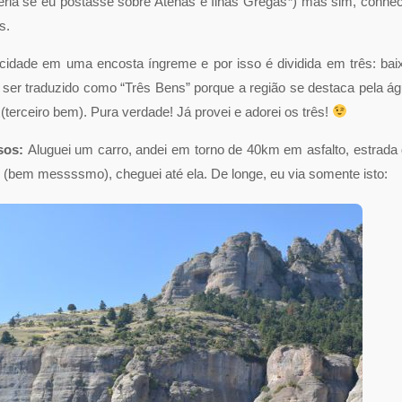
eria se eu postasse sobre Atenas e Ilhas Gregas
*
) mas sim, conhe
s.
cidade em uma encosta íngreme e por isso é dividida em três: bai
ser traduzido como “Três Bens” porque a região se destaca pela á
(terceiro bem). Pura verdade! Já provei e adorei os três!
sos:
Aluguei um carro, andei em torno de 40km em asfalto, estrada
(bem messssmo), cheguei até ela. De longe, eu via somente isto: