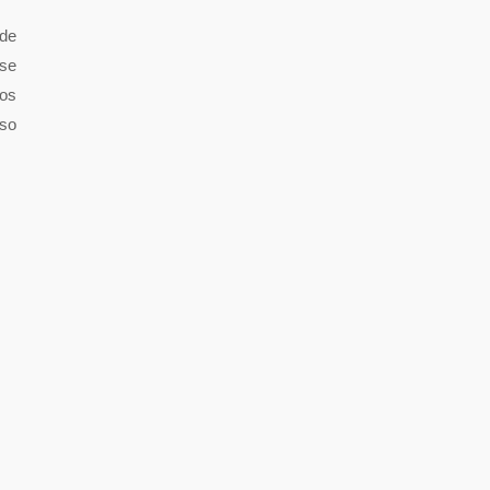
ade
 se
dos
sso