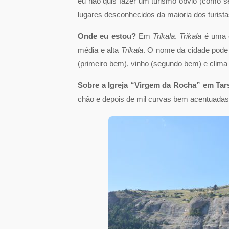
eu não quis fazer um turismo óbvio (como s
lugares desconhecidos da maioria dos turista
Onde eu estou?
Em
Trikala
.
Trikala
é uma 
média e alta
Trikala
. O nome da cidade pode 
(primeiro bem), vinho (segundo bem) e clima 
Sobre a Igreja “Virgem da Rocha” em Tar
chão e depois de mil curvas bem acentuadas 