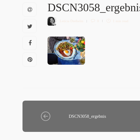
DSCN3058_ergebn
Letícia Diethelm
0
1 min
read
DSCN3058_ergebnis