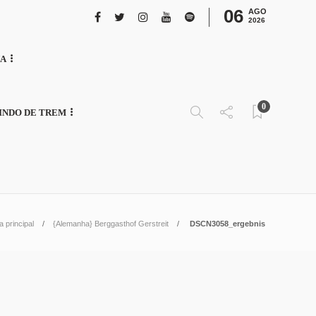
06
AGO
2026
NA
0
INDO DE TREM
a principal
{Alemanha} Berggasthof Gerstreit
DSCN3058_ergebnis