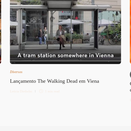
Diversos
Lançamento The Walking Dead em Viena
Letícia Diethelm
1 min
read