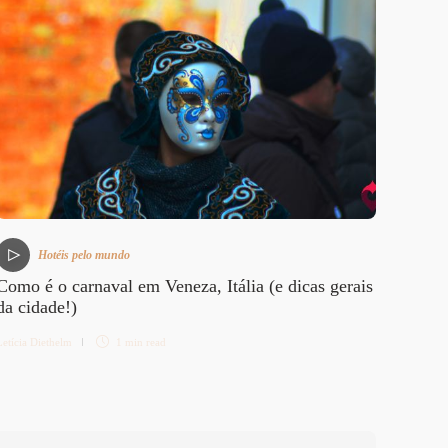
Despe
Letícia 
Hotéis pelo mundo
Como é o carnaval em Veneza, Itália (e dicas gerais
da cidade!)
Letícia Diethelm
1 min
read