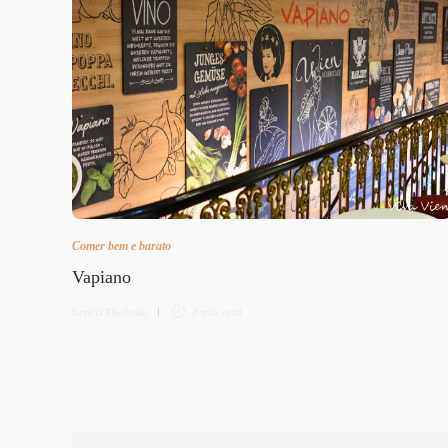
Comer bem e barato
Vapiano
Letícia Diethelm
2 min
read