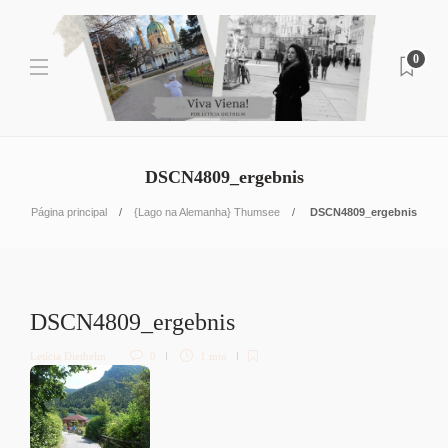
0
DSCN4809_ergebnis
Página principal
{Lago na Alemanha} Thumsee
DSCN4809_ergebnis
DSCN4809_ergebnis
Letícia Diethelm
0
1 min