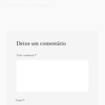
Letícia Diethelm
3 min
Deixe um comentário
Your comment
*
Name
*