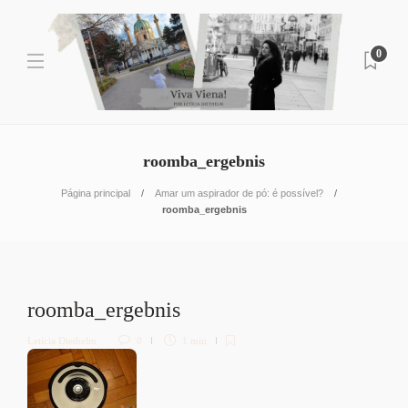
0
roomba_ergebnis
Página principal
Amar um aspirador de pó: é possível?
roomba_ergebnis
roomba_ergebnis
Letícia Diethelm
0
1 min