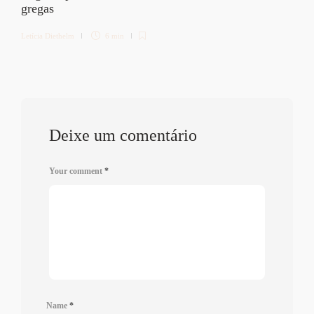
gregas
Letícia Diethelm
6 min
Deixe um comentário
Your comment
*
Name
*