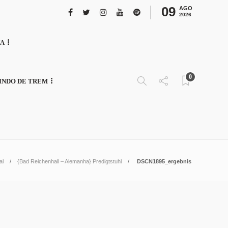
09
AGO
2026
NA
0
INDO DE TREM
al
{Bad Reichenhall – Alemanha} Predigtstuhl
DSCN1895_ergebnis