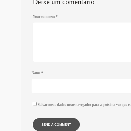
Deixe um comentário
Your comment
*
Name
*
Salvar meus dados neste navegador para a próxima vez que e