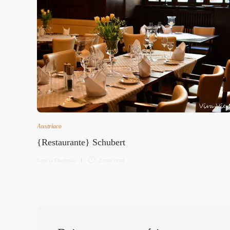
Austríaco
{Restaurante} Schubert
Letícia Diethelm
2 min
read