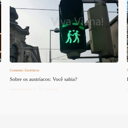
Costumes Austríacos
Sobre os austríacos: Você sabia?
Letícia Diethelm
4 min
read