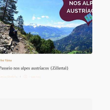
Progr
Letícia 
Viva Viena
Passeio nos alpes austríacos {Zillertal}
Letícia Diethelm
1 min
read