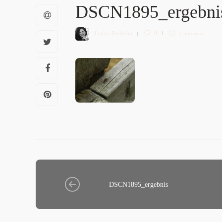
DSCN1895_ergebn
Letícia Diethelm
0
1 min
read
DSCN1895_ergebnis