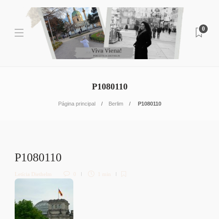
0
P1080110
Página principal
Berlim
P1080110
P1080110
Letícia Diethelm
0
1 min