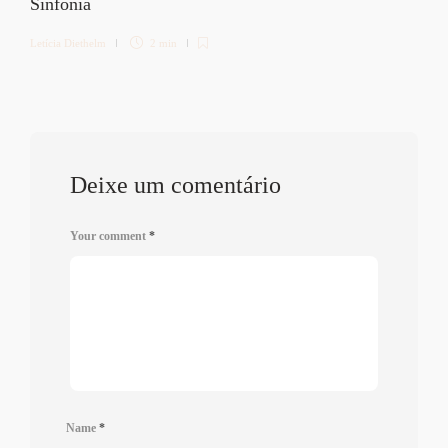
Sinfonia
Letícia Diethelm
2 min
Deixe um comentário
Your comment
*
Name
*