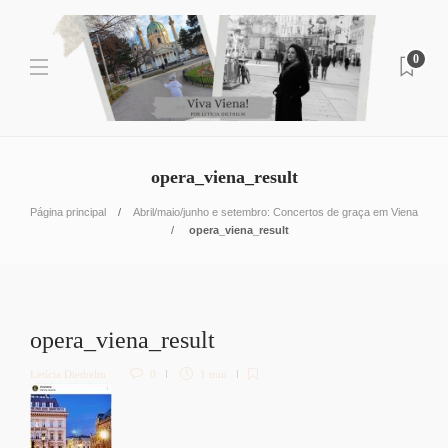
0
opera_viena_result
Página principal
Abril/maio/junho e setembro: Concertos de graça em Viena
opera_viena_result
opera_viena_result
Letícia Diethelm
0
1 min