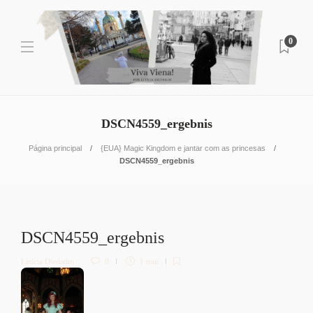
0
DSCN4559_ergebnis
Página principal
{EUA} Magic Kingdom e jantar com as princesas
DSCN4559_ergebnis
DSCN4559_ergebnis
Letícia Diethelm
0
1 min